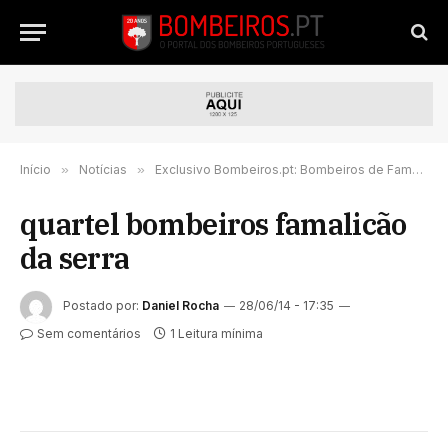
Início
»
Notícias
»
Exclusivo Bombeiros.pt: Bombeiros de Famalicão da Serra vão continuar sem quartel
quartel bombeiros famalicão
da serra
Postado por:
Daniel Rocha
28/06/14 - 17:35
Sem comentários
1 Leitura mínima