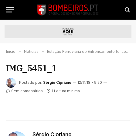
Início
»
Notícias
»
Estação Ferroviária do Entroncamento foi cenário de Exercício da Proteção Civil que testou Plano Municipal de Emergência
IMG_5451_1
Postado por:
Sérgio Cipriano
12/11/18 - 9:20
Sem comentários
1 Leitura mínima
Sérgio Cipriano