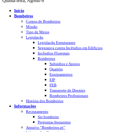
Quinta-feira, Agosto 6
Início
Bombeiros
Corpos de Bombeiros
Missão
Tipo de Meios
Legislação
Legislação Estruturante
Segurança contra Incêndios em Edificios
Incêndios Florestais
Bombeiros
Subsídios e Apoios
Quartéis
Equipamentos
EIP
FEB
Transporte de Doentes
Bombeiros Profissionais
História dos Bombeiros
Informações
Recrutamento
Ser bombeiro
Perguntas frequentes
Arquivo “Bombeiros.pt”