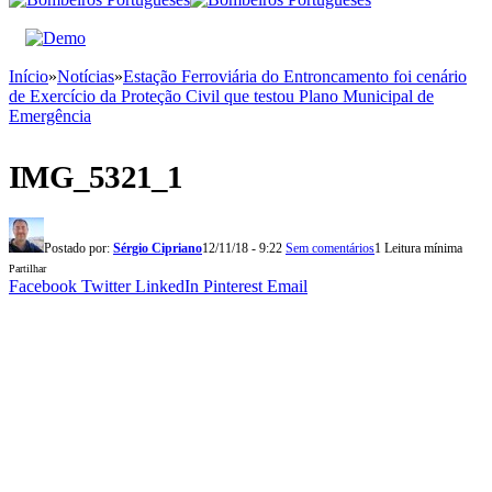
Início
»
Notícias
»
Estação Ferroviária do Entroncamento foi cenário
de Exercício da Proteção Civil que testou Plano Municipal de
Emergência
IMG_5321_1
Postado por:
Sérgio Cipriano
12/11/18 - 9:22
Sem comentários
1 Leitura mínima
Partilhar
Facebook
Twitter
LinkedIn
Pinterest
Email