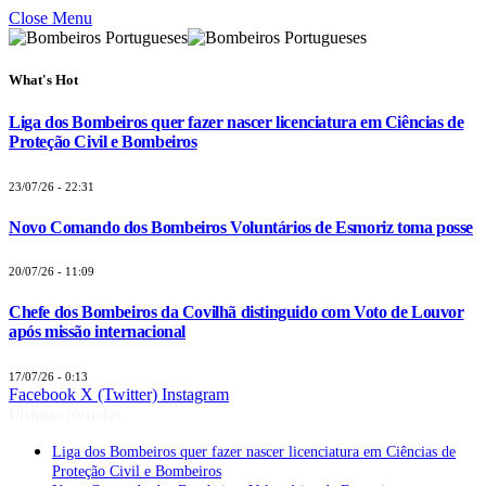
Close Menu
What's Hot
Liga dos Bombeiros quer fazer nascer licenciatura em Ciências de
Proteção Civil e Bombeiros
23/07/26 - 22:31
Novo Comando dos Bombeiros Voluntários de Esmoriz toma posse
20/07/26 - 11:09
Chefe dos Bombeiros da Covilhã distinguido com Voto de Louvor
após missão internacional
17/07/26 - 0:13
Facebook
X (Twitter)
Instagram
Últimas Notícias
Liga dos Bombeiros quer fazer nascer licenciatura em Ciências de
Proteção Civil e Bombeiros