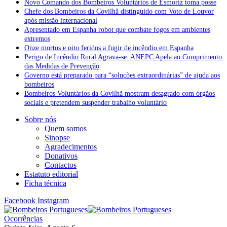
Novo Comando dos Bombeiros Voluntários de Esmoriz toma posse
Chefe dos Bombeiros da Covilhã distinguido com Voto de Louvor
após missão internacional
Apresentado em Espanha robot que combate fogos em ambientes
extremos
Onze mortos e oito feridos a fugir de incêndio em Espanha
Perigo de Incêndio Rural Agrava-se: ANEPC Apela ao Cumprimento
das Medidas de Prevenção
Governo está preparado para “soluções extraordinárias” de ajuda aos
bombeiros
Bombeiros Voluntários da Covilhã mostram desagrado com órgãos
sociais e pretendem suspender trabalho voluntário
Sobre nós
Quem somos
Sinopse
Agradecimentos
Donativos
Contactos
Estatuto editorial
Ficha técnica
Facebook
Instagram
Ocorrências