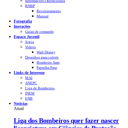
Informações Operacionais
RNBP
Recenseamento
Manual
Fotografia
Inovações
Guias de comando
Espaço Juvenil
Jogos
Videos
Walt Disney
Desenhos para colorir
Bombeiro Sam
Patrulha Pata
Links de Interesse
MAI
ANEPC
Liga de Bombeiros
INEM
ENB
Notícias
Atual
Liga dos Bombeiros quer fazer nascer