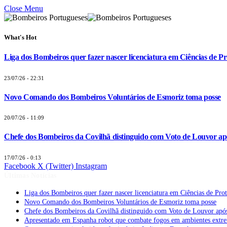
Close Menu
What's Hot
Liga dos Bombeiros quer fazer nascer licenciatura em Ciências de Pr
23/07/26 - 22:31
Novo Comando dos Bombeiros Voluntários de Esmoriz toma posse
20/07/26 - 11:09
Chefe dos Bombeiros da Covilhã distinguido com Voto de Louvor apó
17/07/26 - 0:13
Facebook
X (Twitter)
Instagram
Últimas Notícias
Liga dos Bombeiros quer fazer nascer licenciatura em Ciências de Pro
Novo Comando dos Bombeiros Voluntários de Esmoriz toma posse
Chefe dos Bombeiros da Covilhã distinguido com Voto de Louvor após
Apresentado em Espanha robot que combate fogos em ambientes extr