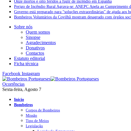
Onze mortos e oito feridos a fugir de incêndio em Espanha
Perigo de Incêndio Rural Agrava-se: ANEPC Apela ao Cumprimento d
Governo está preparado para “soluções extraordinárias” de ajuda aos 
Bombeiros Voluntários da Covilhã mostram desagrado com órgãos socia
Sobre nós
Quem somos
Sinopse
Agradecimentos
Donativos
Contactos
Estatuto editorial
Ficha técnica
Facebook
Instagram
Ocorrências
Sexta-feira, Agosto 7
Início
Bombeiros
Corpos de Bombeiros
Missão
Tipo de Meios
Legislação