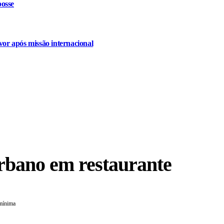
osse
or após missão internacional
bano em restaurante
 mínima