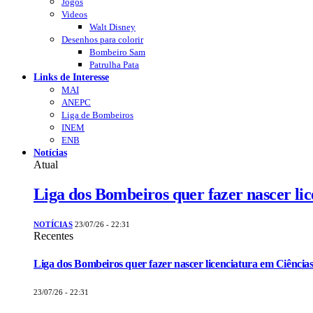
Jogos
Videos
Walt Disney
Desenhos para colorir
Bombeiro Sam
Patrulha Pata
Links de Interesse
MAI
ANEPC
Liga de Bombeiros
INEM
ENB
Notícias
Atual
Liga dos Bombeiros quer fazer nascer li
NOTÍCIAS
23/07/26 - 22:31
Recentes
Liga dos Bombeiros quer fazer nascer licenciatura em Ciências
23/07/26 - 22:31