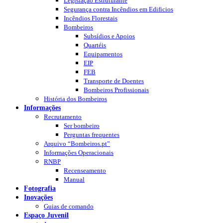
Legislação Estruturante
Segurança contra Incêndios em Edificios
Incêndios Florestais
Bombeiros
Subsídios e Apoios
Quartéis
Equipamentos
EIP
FEB
Transporte de Doentes
Bombeiros Profissionais
História dos Bombeiros
Informações
Recrutamento
Ser bombeiro
Perguntas frequentes
Arquivo “Bombeiros.pt”
Informações Operacionais
RNBP
Recenseamento
Manual
Fotografia
Inovações
Guias de comando
Espaço Juvenil