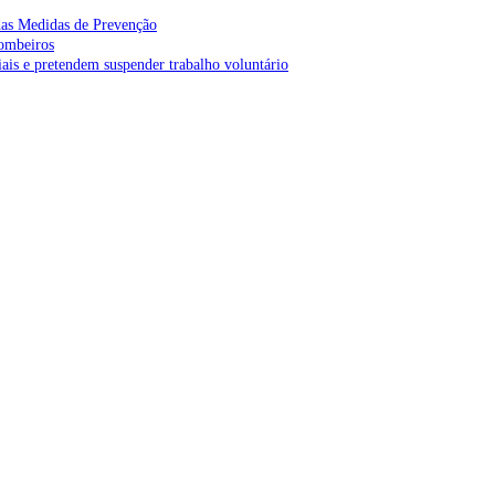
as Medidas de Prevenção
bombeiros
is e pretendem suspender trabalho voluntário