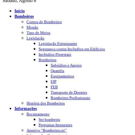
Sábado, Agosto 8
Início
Bombeiros
Corpos de Bombeiros
Missão
Tipo de Meios
Legislação
Legislação Estruturante
Segurança contra Incêndios em Edificios
Incêndios Florestais
Bombeiros
Subsídios e Apoios
Quartéis
Equipamentos
EIP
FEB
Transporte de Doentes
Bombeiros Profissionais
História dos Bombeiros
Informações
Recrutamento
Ser bombeiro
Perguntas frequentes
Arquivo “Bombeiros.pt”