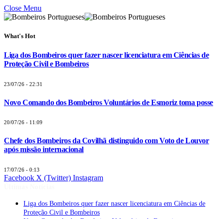
Close Menu
What's Hot
Liga dos Bombeiros quer fazer nascer licenciatura em Ciências de
Proteção Civil e Bombeiros
23/07/26 - 22:31
Novo Comando dos Bombeiros Voluntários de Esmoriz toma posse
20/07/26 - 11:09
Chefe dos Bombeiros da Covilhã distinguido com Voto de Louvor
após missão internacional
17/07/26 - 0:13
Facebook
X (Twitter)
Instagram
Últimas Notícias
Liga dos Bombeiros quer fazer nascer licenciatura em Ciências de
Proteção Civil e Bombeiros