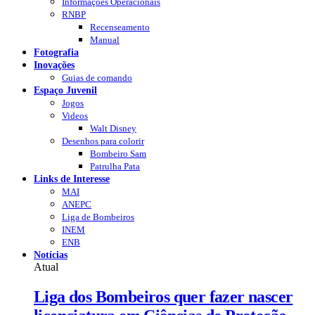
Informações Operacionais
RNBP
Recenseamento
Manual
Fotografia
Inovações
Guias de comando
Espaço Juvenil
Jogos
Videos
Walt Disney
Desenhos para colorir
Bombeiro Sam
Patrulha Pata
Links de Interesse
MAI
ANEPC
Liga de Bombeiros
INEM
ENB
Notícias
Atual
Liga dos Bombeiros quer fazer nascer