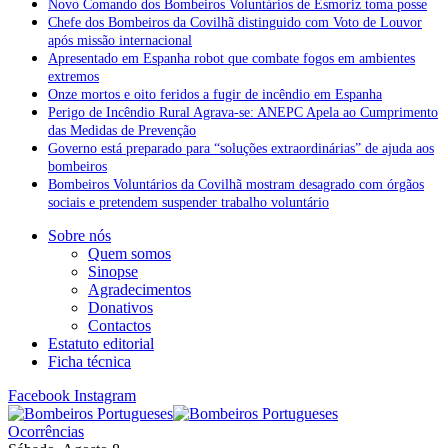
Novo Comando dos Bombeiros Voluntários de Esmoriz toma posse
Chefe dos Bombeiros da Covilhã distinguido com Voto de Louvor
após missão internacional
Apresentado em Espanha robot que combate fogos em ambientes
extremos
Onze mortos e oito feridos a fugir de incêndio em Espanha
Perigo de Incêndio Rural Agrava-se: ANEPC Apela ao Cumprimento
das Medidas de Prevenção
Governo está preparado para “soluções extraordinárias” de ajuda aos
bombeiros
Bombeiros Voluntários da Covilhã mostram desagrado com órgãos
sociais e pretendem suspender trabalho voluntário
Sobre nós
Quem somos
Sinopse
Agradecimentos
Donativos
Contactos
Estatuto editorial
Ficha técnica
Facebook
Instagram
Ocorrências