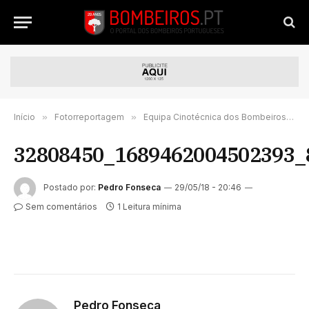
Início
»
Fotorreportagem
»
Equipa Cinotécnica dos Bombeiros de Valongo adquirem DRONE | FOTORREPORTAGEM
32808450_1689462004502393_
Postado por:
Pedro Fonseca
29/05/18 - 20:46
Sem comentários
1 Leitura mínima
Pedro Fonseca