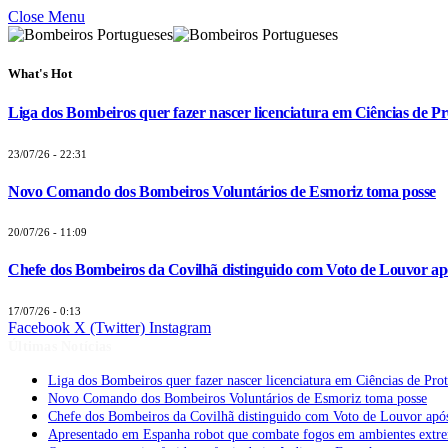
Close Menu
What's Hot
Liga dos Bombeiros quer fazer nascer licenciatura em Ciências de Pr
23/07/26 - 22:31
Novo Comando dos Bombeiros Voluntários de Esmoriz toma posse
20/07/26 - 11:09
Chefe dos Bombeiros da Covilhã distinguido com Voto de Louvor apó
17/07/26 - 0:13
Facebook
X (Twitter)
Instagram
Últimas Notícias
Liga dos Bombeiros quer fazer nascer licenciatura em Ciências de Pro
Novo Comando dos Bombeiros Voluntários de Esmoriz toma posse
Chefe dos Bombeiros da Covilhã distinguido com Voto de Louvor após
Apresentado em Espanha robot que combate fogos em ambientes extr