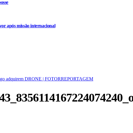
osse
or após missão internacional
Valongo adquirem DRONE | FOTORREPORTAGEM
43_8356114167224074240_