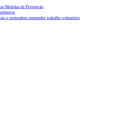
as Medidas de Prevenção
bombeiros
is e pretendem suspender trabalho voluntário