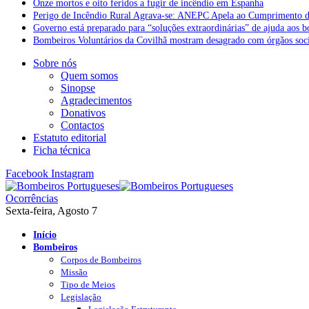
Onze mortos e oito feridos a fugir de incêndio em Espanha
Perigo de Incêndio Rural Agrava-se: ANEPC Apela ao Cumprimento d
Governo está preparado para “soluções extraordinárias” de ajuda aos 
Bombeiros Voluntários da Covilhã mostram desagrado com órgãos socia
Sobre nós
Quem somos
Sinopse
Agradecimentos
Donativos
Contactos
Estatuto editorial
Ficha técnica
Facebook
Instagram
Ocorrências
Sexta-feira, Agosto 7
Início
Bombeiros
Corpos de Bombeiros
Missão
Tipo de Meios
Legislação