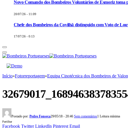
Novo Comando dos Bombeiros Voluntários de Esmoriz toma p
20/07/26 - 11:09
Chefe dos Bombeiros da Covilhã distinguido com Voto de Louv
17/07/26 - 0:13
Início
»
Fotorreportagem
»
Equipa Cinotécnica dos Bombeiros de 
32679017_16894638378355
Postado por:
Pedro Fonseca
29/05/18 - 20:46
Sem comentários
1 Leitura mínima
Partilhar
Facebook
Twitter
LinkedIn
Pinterest
Email