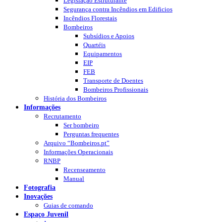
Legislação Estruturante
Segurança contra Incêndios em Edificios
Incêndios Florestais
Bombeiros
Subsídios e Apoios
Quartéis
Equipamentos
EIP
FEB
Transporte de Doentes
Bombeiros Profissionais
História dos Bombeiros
Informações
Recrutamento
Ser bombeiro
Perguntas frequentes
Arquivo “Bombeiros.pt”
Informações Operacionais
RNBP
Recenseamento
Manual
Fotografia
Inovações
Guias de comando
Espaço Juvenil