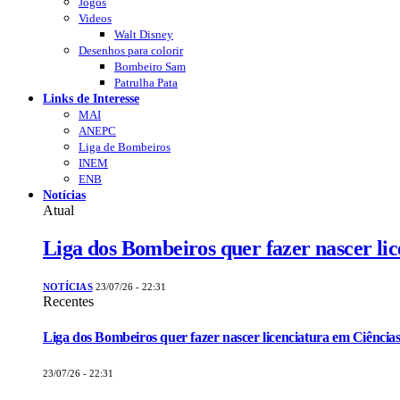
Jogos
Videos
Walt Disney
Desenhos para colorir
Bombeiro Sam
Patrulha Pata
Links de Interesse
MAI
ANEPC
Liga de Bombeiros
INEM
ENB
Notícias
Atual
Liga dos Bombeiros quer fazer nascer li
NOTÍCIAS
23/07/26 - 22:31
Recentes
Liga dos Bombeiros quer fazer nascer licenciatura em Ciências
23/07/26 - 22:31