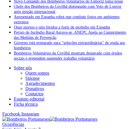
Novo Comando dos Bombeiros Voluntários de Esmoriz toma posse
Chefe dos Bombeiros da Covilhã distinguido com Voto de Louvor
após missão internacional
Apresentado em Espanha robot que combate fogos em ambientes
extremos
Onze mortos e oito feridos a fugir de incêndio em Espanha
Perigo de Incêndio Rural Agrava-se: ANEPC Apela ao Cumprimento
das Medidas de Prevenção
Governo está preparado para “soluções extraordinárias” de ajuda aos
bombeiros
Bombeiros Voluntários da Covilhã mostram desagrado com órgãos
sociais e pretendem suspender trabalho voluntário
Sobre nós
Quem somos
Sinopse
Agradecimentos
Donativos
Contactos
Estatuto editorial
Ficha técnica
Facebook
Instagram
Ocorrências