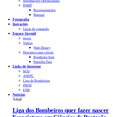
Informações Operacionais
RNBP
Recenseamento
Manual
Fotografia
Inovações
Guias de comando
Espaço Juvenil
Jogos
Videos
Walt Disney
Desenhos para colorir
Bombeiro Sam
Patrulha Pata
Links de Interesse
MAI
ANEPC
Liga de Bombeiros
INEM
ENB
Notícias
Atual
Liga dos Bombeiros quer fazer nascer