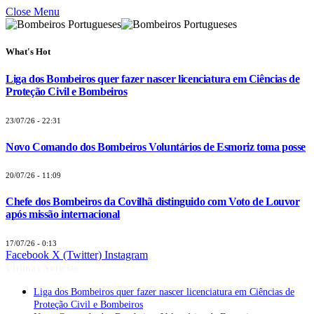
Close Menu
What's Hot
Liga dos Bombeiros quer fazer nascer licenciatura em Ciências de
Proteção Civil e Bombeiros
23/07/26 - 22:31
Novo Comando dos Bombeiros Voluntários de Esmoriz toma posse
20/07/26 - 11:09
Chefe dos Bombeiros da Covilhã distinguido com Voto de Louvor
após missão internacional
17/07/26 - 0:13
Facebook
X (Twitter)
Instagram
Últimas Notícias
Liga dos Bombeiros quer fazer nascer licenciatura em Ciências de
Proteção Civil e Bombeiros