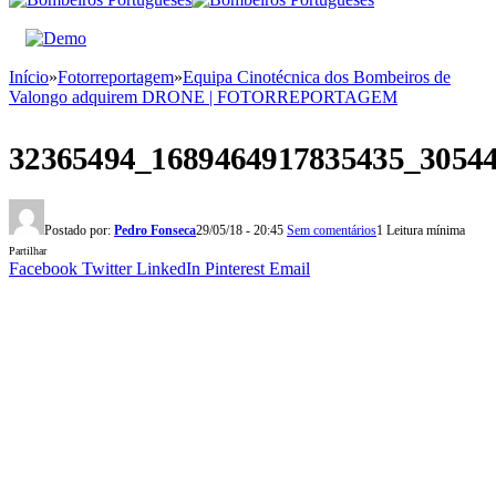
Início
»
Fotorreportagem
»
Equipa Cinotécnica dos Bombeiros de
Valongo adquirem DRONE | FOTORREPORTAGEM
32365494_1689464917835435_3054
Postado por:
Pedro Fonseca
29/05/18 - 20:45
Sem comentários
1 Leitura mínima
Partilhar
Facebook
Twitter
LinkedIn
Pinterest
Email