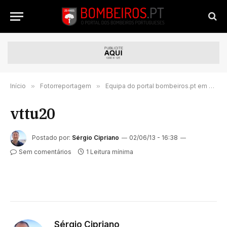
Início
»
Fotorreportagem
»
Equipa do portal bombeiros.pt em Albergaria a Velha
vttu20
Postado por:
Sérgio Cipriano
02/06/13 - 16:38
Sem comentários
1 Leitura mínima
Sérgio Cipriano