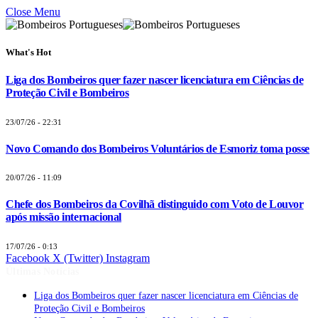
Close Menu
What's Hot
Liga dos Bombeiros quer fazer nascer licenciatura em Ciências de
Proteção Civil e Bombeiros
23/07/26 - 22:31
Novo Comando dos Bombeiros Voluntários de Esmoriz toma posse
20/07/26 - 11:09
Chefe dos Bombeiros da Covilhã distinguido com Voto de Louvor
após missão internacional
17/07/26 - 0:13
Facebook
X (Twitter)
Instagram
Últimas Notícias
Liga dos Bombeiros quer fazer nascer licenciatura em Ciências de
Proteção Civil e Bombeiros