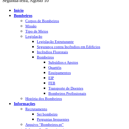
Segunda-feira, Agosto 10
Início
Bombeiros
Corpos de Bombeiros
Missão
Tipo de Meios
Legislação
Legislação Estruturante
Segurança contra Incêndios em Edificios
Incêndios Florestais
Bombeiros
Subsídios e Apoios
Quartéis
Equipamentos
EIP
FEB
Transporte de Doentes
Bombeiros Profissionais
História dos Bombeiros
Informações
Recrutamento
Ser bombeiro
Perguntas frequentes
Arquivo “Bombeiros.pt”