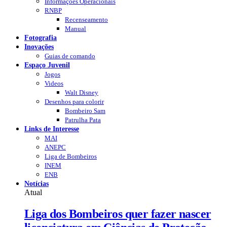
Informações Operacionais
RNBP
Recenseamento
Manual
Fotografia
Inovações
Guias de comando
Espaço Juvenil
Jogos
Videos
Walt Disney
Desenhos para colorir
Bombeiro Sam
Patrulha Pata
Links de Interesse
MAI
ANEPC
Liga de Bombeiros
INEM
ENB
Notícias
Atual
Liga dos Bombeiros quer fazer nascer