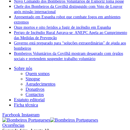
Novo Comando dos Bombeiros Voluntários de Esmoriz toma posse
Chefe dos Bombeiros da Covilhã distinguido com Voto de Louvor
após missão internacional
Apresentado em Espanha robot que combate fogos em ambientes
extremos
Onze mortos e oito feridos a fugir de incêndio em Espanha
Perigo de Incêndio Rural Agrava-se: ANEPC Apela ao Cumprimento
das Medidas de Prevenção
Governo está preparado para “soluções extraordinárias” de ajuda aos
bombeiros
Bombeiros Voluntários da Covilhã mostram desagrado com órgãos
sociais e pretendem suspender trabalho voluntário
Sobre nós
Quem somos
Sinopse
Agradecimentos
Donativos
Contactos
Estatuto editorial
Ficha técnica
Facebook
Instagram
Ocorrências