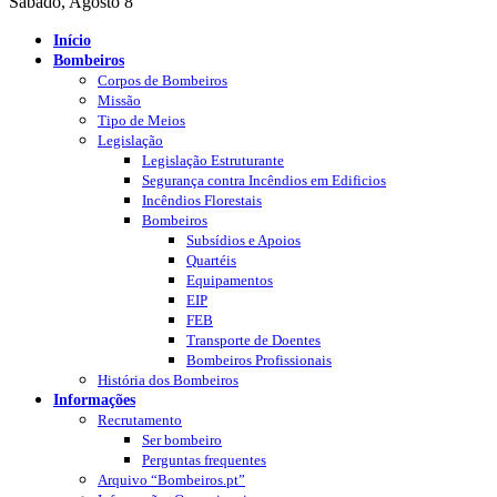
Sábado, Agosto 8
Início
Bombeiros
Corpos de Bombeiros
Missão
Tipo de Meios
Legislação
Legislação Estruturante
Segurança contra Incêndios em Edificios
Incêndios Florestais
Bombeiros
Subsídios e Apoios
Quartéis
Equipamentos
EIP
FEB
Transporte de Doentes
Bombeiros Profissionais
História dos Bombeiros
Informações
Recrutamento
Ser bombeiro
Perguntas frequentes
Arquivo “Bombeiros.pt”