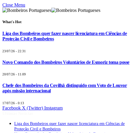
Close Menu
What's Hot
Liga dos Bombeiros quer fazer nascer licenciatura em Ciências de
Proteção Civil e Bombeiros
23/07/26 - 22:31
Novo Comando dos Bombeiros Voluntários de Esmoriz toma posse
20/07/26 - 11:09
Chefe dos Bombeiros da Covilhã distinguido com Voto de Louvor
após missão internacional
17/07/26 - 0:13
Facebook
X (Twitter)
Instagram
Últimas Notícias
Liga dos Bombeiros quer fazer nascer licenciatura em Ciências de
Proteção Civil e Bombeiros