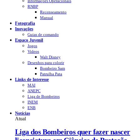
Informações Operacionais
RNBP
Recenseamento
Manual
Fotografia
Inovações
Guias de comando
Espaço Juvenil
Jogos
Videos
Walt Disney
Desenhos para colorir
Bombeiro Sam
Patrulha Pata
Links de Interesse
MAI
ANEPC
Liga de Bombeiros
INEM
ENB
Notícias
Atual
Liga dos Bombeiros quer fazer nascer