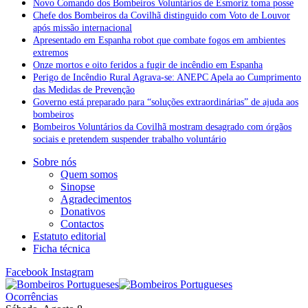
Novo Comando dos Bombeiros Voluntários de Esmoriz toma posse
Chefe dos Bombeiros da Covilhã distinguido com Voto de Louvor
após missão internacional
Apresentado em Espanha robot que combate fogos em ambientes
extremos
Onze mortos e oito feridos a fugir de incêndio em Espanha
Perigo de Incêndio Rural Agrava-se: ANEPC Apela ao Cumprimento
das Medidas de Prevenção
Governo está preparado para “soluções extraordinárias” de ajuda aos
bombeiros
Bombeiros Voluntários da Covilhã mostram desagrado com órgãos
sociais e pretendem suspender trabalho voluntário
Sobre nós
Quem somos
Sinopse
Agradecimentos
Donativos
Contactos
Estatuto editorial
Ficha técnica
Facebook
Instagram
Ocorrências