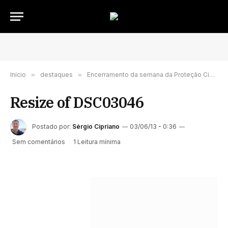
Início
»
destaques
»
Encerramento da semana da Proteção Civil de Oeiras
Resize of DSC03046
Postado por:
Sérgio Cipriano
03/06/13 - 0:36
Sem comentários
1 Leitura mínima