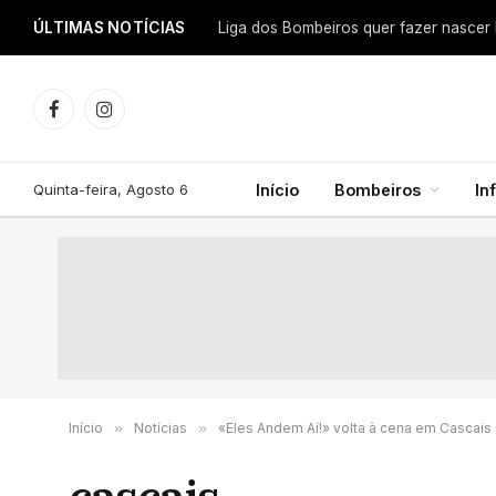
ÚLTIMAS NOTÍCIAS
Facebook
Instagram
Quinta-feira, Agosto 6
Início
Bombeiros
In
Início
»
Notícias
»
«Eles Andem Aí!» volta à cena em Cascais