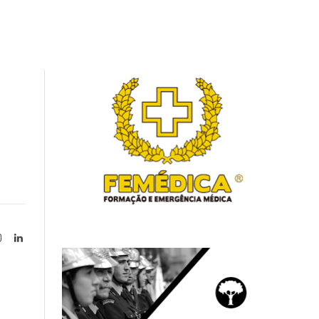
Instagram
LinkedIn
tter)