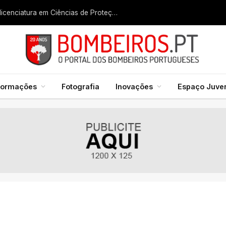
Liga dos Bombeiros quer fazer nascer licenciatura em Ciências de Proteção Civil e Bombeiros
formações
Fotografia
Inovações
Espaço Juven