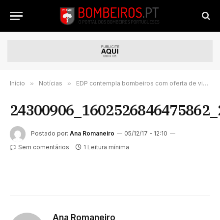
Início
»
Notícias
»
EDP contempla bombeiros com oferta de viaturas
24300906_1602526846475862_
Postado por:
Ana Romaneiro
05/12/17 - 12:10
Sem comentários
1 Leitura mínima
Ana Romaneiro