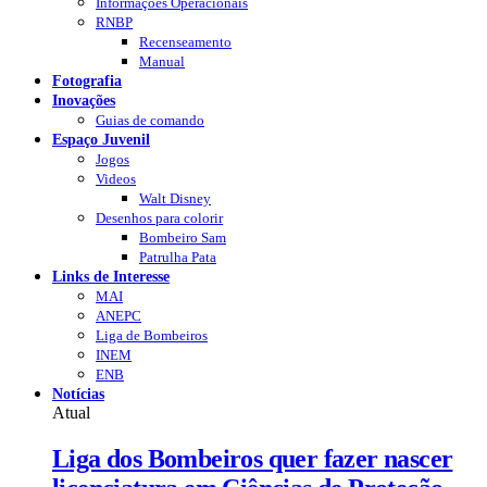
Informações Operacionais
RNBP
Recenseamento
Manual
Fotografia
Inovações
Guias de comando
Espaço Juvenil
Jogos
Videos
Walt Disney
Desenhos para colorir
Bombeiro Sam
Patrulha Pata
Links de Interesse
MAI
ANEPC
Liga de Bombeiros
INEM
ENB
Notícias
Atual
Liga dos Bombeiros quer fazer nascer