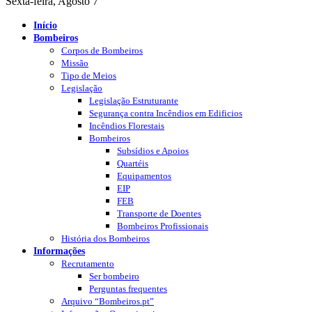
Sexta-feira, Agosto 7
Início
Bombeiros
Corpos de Bombeiros
Missão
Tipo de Meios
Legislação
Legislação Estruturante
Segurança contra Incêndios em Edificios
Incêndios Florestais
Bombeiros
Subsídios e Apoios
Quartéis
Equipamentos
EIP
FEB
Transporte de Doentes
Bombeiros Profissionais
História dos Bombeiros
Informações
Recrutamento
Ser bombeiro
Perguntas frequentes
Arquivo “Bombeiros.pt”