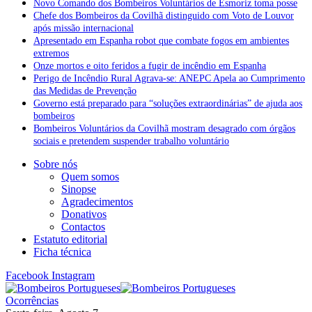
Novo Comando dos Bombeiros Voluntários de Esmoriz toma posse
Chefe dos Bombeiros da Covilhã distinguido com Voto de Louvor
após missão internacional
Apresentado em Espanha robot que combate fogos em ambientes
extremos
Onze mortos e oito feridos a fugir de incêndio em Espanha
Perigo de Incêndio Rural Agrava-se: ANEPC Apela ao Cumprimento
das Medidas de Prevenção
Governo está preparado para “soluções extraordinárias” de ajuda aos
bombeiros
Bombeiros Voluntários da Covilhã mostram desagrado com órgãos
sociais e pretendem suspender trabalho voluntário
Sobre nós
Quem somos
Sinopse
Agradecimentos
Donativos
Contactos
Estatuto editorial
Ficha técnica
Facebook
Instagram
Ocorrências