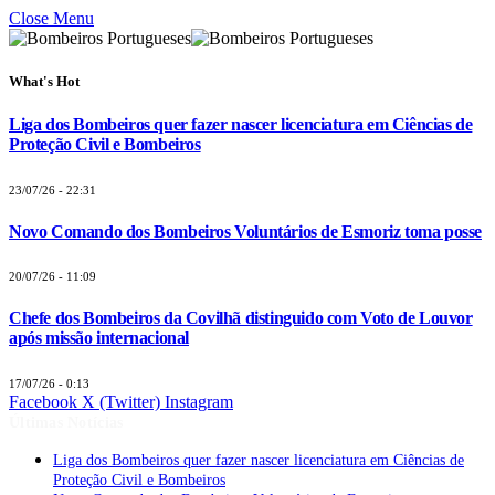
Close Menu
What's Hot
Liga dos Bombeiros quer fazer nascer licenciatura em Ciências de
Proteção Civil e Bombeiros
23/07/26 - 22:31
Novo Comando dos Bombeiros Voluntários de Esmoriz toma posse
20/07/26 - 11:09
Chefe dos Bombeiros da Covilhã distinguido com Voto de Louvor
após missão internacional
17/07/26 - 0:13
Facebook
X (Twitter)
Instagram
Últimas Notícias
Liga dos Bombeiros quer fazer nascer licenciatura em Ciências de
Proteção Civil e Bombeiros