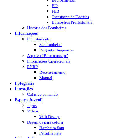
Equipamentos
EIP
FEB
Transporte de Doentes
Bombeiros Profissionais
História dos Bombeiros
Informações
Recrutamento
Ser bombeiro
Perguntas frequentes
Arquivo “Bombeiros.pt”
Informações Operacionais
RNBP
Recenseamento
Manual
Fotografia
Inovações
Guias de comando
Espaço Juvenil
Jogos
Videos
Walt Disney
Desenhos para colorir
Bombeiro Sam
Patrulha Pata