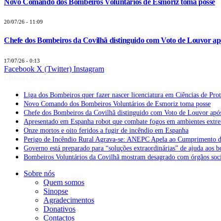
Novo Comando dos Bombeiros Voluntários de Esmoriz toma posse
20/07/26 - 11:09
Chefe dos Bombeiros da Covilhã distinguido com Voto de Louvor apó
17/07/26 - 0:13
Facebook
X (Twitter)
Instagram
Últimas Notícias
Liga dos Bombeiros quer fazer nascer licenciatura em Ciências de Pro
Novo Comando dos Bombeiros Voluntários de Esmoriz toma posse
Chefe dos Bombeiros da Covilhã distinguido com Voto de Louvor após
Apresentado em Espanha robot que combate fogos em ambientes extr
Onze mortos e oito feridos a fugir de incêndio em Espanha
Perigo de Incêndio Rural Agrava-se: ANEPC Apela ao Cumprimento d
Governo está preparado para “soluções extraordinárias” de ajuda aos 
Bombeiros Voluntários da Covilhã mostram desagrado com órgãos socia
Sobre nós
Quem somos
Sinopse
Agradecimentos
Donativos
Contactos