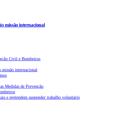
s missão internacional
teção Civil e Bombeiros
 missão internacional
emos
as Medidas de Prevenção
bombeiros
is e pretendem suspender trabalho voluntário