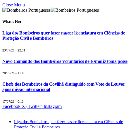
Close Menu
What's Hot
Liga dos Bombeiros quer fazer nascer licenciatura em Ciências de
Proteção Civil e Bombeiros
23/07/26 - 22:31
Novo Comando dos Bombeiros Voluntários de Esmoriz toma posse
20/07/26 - 11:09
Chefe dos Bombeiros da Covilhã distinguido com Voto de Louvor
após missão internacional
17/07/26 - 0:13
Facebook
X (Twitter)
Instagram
Últimas Notícias
Liga dos Bombeiros quer fazer nascer licenciatura em Ciências de
Proteção Civil e Bombeiros