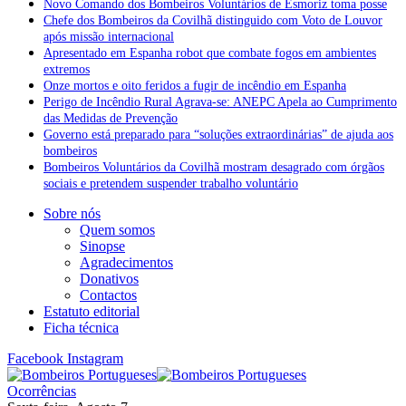
Novo Comando dos Bombeiros Voluntários de Esmoriz toma posse
Chefe dos Bombeiros da Covilhã distinguido com Voto de Louvor
após missão internacional
Apresentado em Espanha robot que combate fogos em ambientes
extremos
Onze mortos e oito feridos a fugir de incêndio em Espanha
Perigo de Incêndio Rural Agrava-se: ANEPC Apela ao Cumprimento
das Medidas de Prevenção
Governo está preparado para “soluções extraordinárias” de ajuda aos
bombeiros
Bombeiros Voluntários da Covilhã mostram desagrado com órgãos
sociais e pretendem suspender trabalho voluntário
Sobre nós
Quem somos
Sinopse
Agradecimentos
Donativos
Contactos
Estatuto editorial
Ficha técnica
Facebook
Instagram
Ocorrências