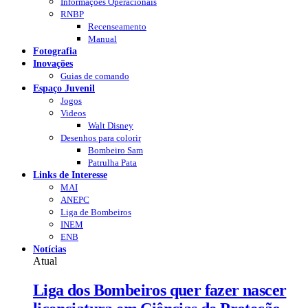
Informações Operacionais
RNBP
Recenseamento
Manual
Fotografia
Inovações
Guias de comando
Espaço Juvenil
Jogos
Videos
Walt Disney
Desenhos para colorir
Bombeiro Sam
Patrulha Pata
Links de Interesse
MAI
ANEPC
Liga de Bombeiros
INEM
ENB
Notícias
Atual
Liga dos Bombeiros quer fazer nascer