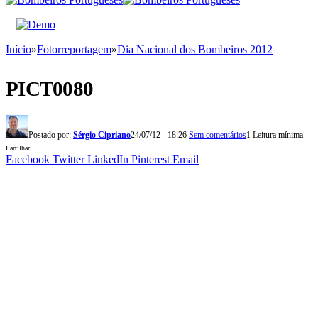
Início
»
Fotorreportagem
»
Dia Nacional dos Bombeiros 2012
PICT0080
Postado por:
Sérgio Cipriano
24/07/12 - 18:26
Sem comentários
1 Leitura mínima
Partilhar
Facebook
Twitter
LinkedIn
Pinterest
Email