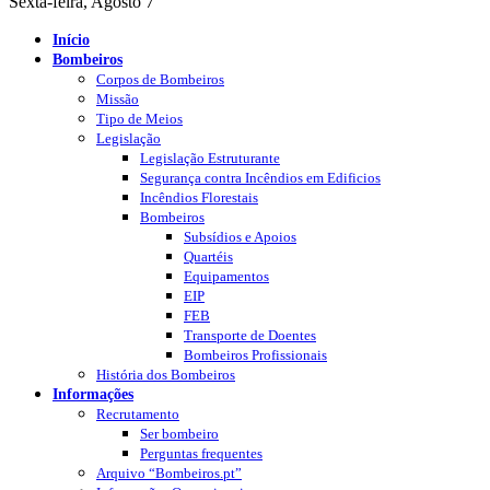
Sexta-feira, Agosto 7
Início
Bombeiros
Corpos de Bombeiros
Missão
Tipo de Meios
Legislação
Legislação Estruturante
Segurança contra Incêndios em Edificios
Incêndios Florestais
Bombeiros
Subsídios e Apoios
Quartéis
Equipamentos
EIP
FEB
Transporte de Doentes
Bombeiros Profissionais
História dos Bombeiros
Informações
Recrutamento
Ser bombeiro
Perguntas frequentes
Arquivo “Bombeiros.pt”