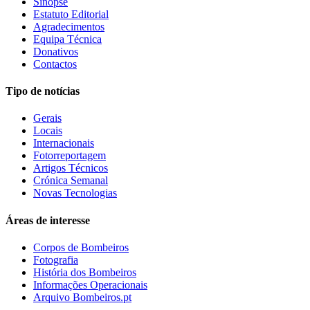
Sinopse
Estatuto Editorial
Agradecimentos
Equipa Técnica
Donativos
Contactos
Tipo de notícias
Gerais
Locais
Internacionais
Fotorreportagem
Artigos Técnicos
Crónica Semanal
Novas Tecnologias
Áreas de interesse
Corpos de Bombeiros
Fotografia
História dos Bombeiros
Informações Operacionais
Arquivo Bombeiros.pt