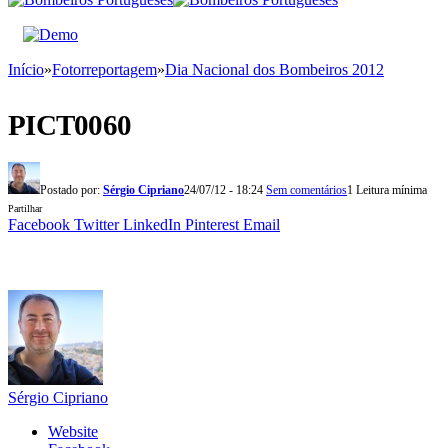
Início
»
Fotorreportagem
»
Dia Nacional dos Bombeiros 2012
PICT0060
Postado por:
Sérgio Cipriano
24/07/12 - 18:24
Sem comentários
1 Leitura mínima
Partilhar
Facebook
Twitter
LinkedIn
Pinterest
Email
Sérgio Cipriano
Website