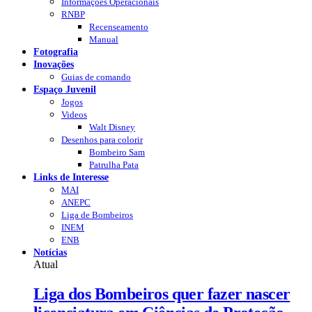
Informações Operacionais
RNBP
Recenseamento
Manual
Fotografia
Inovações
Guias de comando
Espaço Juvenil
Jogos
Videos
Walt Disney
Desenhos para colorir
Bombeiro Sam
Patrulha Pata
Links de Interesse
MAI
ANEPC
Liga de Bombeiros
INEM
ENB
Notícias
Atual
Liga dos Bombeiros quer fazer nascer