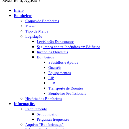
Sexta-feira, Agosto 7
Início
Bombeiros
Corpos de Bombeiros
Missão
Tipo de Meios
Legislação
Legislação Estruturante
Segurança contra Incêndios em Edificios
Incêndios Florestais
Bombeiros
Subsídios e Apoios
Quartéis
Equipamentos
EIP
FEB
Transporte de Doentes
Bombeiros Profissionais
História dos Bombeiros
Informações
Recrutamento
Ser bombeiro
Perguntas frequentes
Arquivo “Bombeiros.pt”