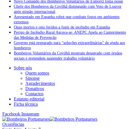
Novo Comando dos Bombeiros Voluntários de Esmoriz toma posse
Chefe dos Bombeiros da Covilhã distinguido com Voto de Louvor
após missão internacional
Apresentado em Espanha robot que combate fogos em ambientes
extremos
Onze mortos e oito feridos a fugir de incêndio em Espanha
Perigo de Incêndio Rural Agrava-se: ANEPC Apela ao Cumprimento
das Medidas de Prevenção
Governo está preparado para “soluções extraordinárias” de ajuda aos
bombeiros
Bombeiros Voluntários da Covilhã mostram desagrado com órgãos
sociais e pretendem suspender trabalho voluntário
Sobre nós
Quem somos
Sinopse
Agradecimentos
Donativos
Contactos
Estatuto editorial
Ficha técnica
Facebook
Instagram
Ocorrências