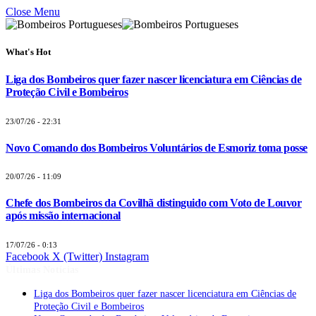
Close Menu
What's Hot
Liga dos Bombeiros quer fazer nascer licenciatura em Ciências de
Proteção Civil e Bombeiros
23/07/26 - 22:31
Novo Comando dos Bombeiros Voluntários de Esmoriz toma posse
20/07/26 - 11:09
Chefe dos Bombeiros da Covilhã distinguido com Voto de Louvor
após missão internacional
17/07/26 - 0:13
Facebook
X (Twitter)
Instagram
Últimas Notícias
Liga dos Bombeiros quer fazer nascer licenciatura em Ciências de
Proteção Civil e Bombeiros