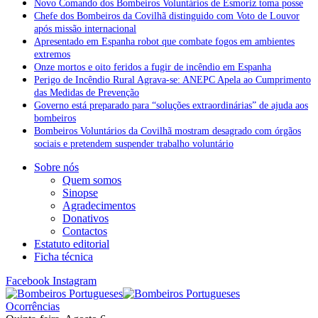
Novo Comando dos Bombeiros Voluntários de Esmoriz toma posse
Chefe dos Bombeiros da Covilhã distinguido com Voto de Louvor
após missão internacional
Apresentado em Espanha robot que combate fogos em ambientes
extremos
Onze mortos e oito feridos a fugir de incêndio em Espanha
Perigo de Incêndio Rural Agrava-se: ANEPC Apela ao Cumprimento
das Medidas de Prevenção
Governo está preparado para “soluções extraordinárias” de ajuda aos
bombeiros
Bombeiros Voluntários da Covilhã mostram desagrado com órgãos
sociais e pretendem suspender trabalho voluntário
Sobre nós
Quem somos
Sinopse
Agradecimentos
Donativos
Contactos
Estatuto editorial
Ficha técnica
Facebook
Instagram
Ocorrências