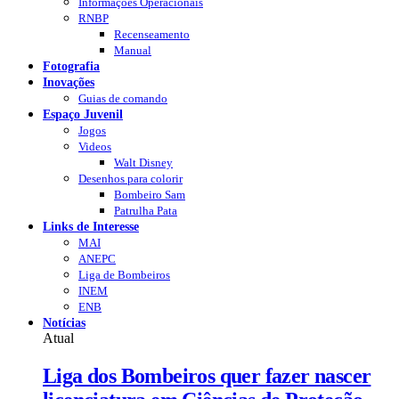
Informações Operacionais
RNBP
Recenseamento
Manual
Fotografia
Inovações
Guias de comando
Espaço Juvenil
Jogos
Videos
Walt Disney
Desenhos para colorir
Bombeiro Sam
Patrulha Pata
Links de Interesse
MAI
ANEPC
Liga de Bombeiros
INEM
ENB
Notícias
Atual
Liga dos Bombeiros quer fazer nascer