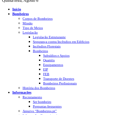
Quinta-feira, Agosto 6
Início
Bombeiros
Corpos de Bombeiros
Missão
Tipo de Meios
Legislação
Legislação Estruturante
Segurança contra Incêndios em Edificios
Incêndios Florestais
Bombeiros
Subsídios e Apoios
Quartéis
Equipamentos
EIP
FEB
Transporte de Doentes
Bombeiros Profissionais
História dos Bombeiros
Informações
Recrutamento
Ser bombeiro
Perguntas frequentes
Arquivo “Bombeiros.pt”