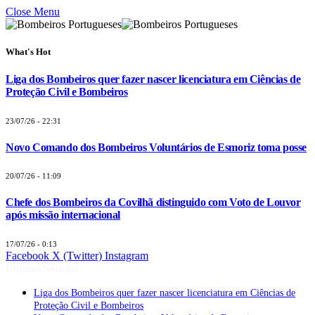
Close Menu
What's Hot
Liga dos Bombeiros quer fazer nascer licenciatura em Ciências de
Proteção Civil e Bombeiros
23/07/26 - 22:31
Novo Comando dos Bombeiros Voluntários de Esmoriz toma posse
20/07/26 - 11:09
Chefe dos Bombeiros da Covilhã distinguido com Voto de Louvor
após missão internacional
17/07/26 - 0:13
Facebook
X (Twitter)
Instagram
Últimas Notícias
Liga dos Bombeiros quer fazer nascer licenciatura em Ciências de
Proteção Civil e Bombeiros