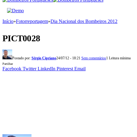
Início
»
Fotorreportagem
»
Dia Nacional dos Bombeiros 2012
PICT0028
Postado por:
Sérgio Cipriano
24/07/12 - 18:21
Sem comentários
1 Leitura mínima
Partilhar
Facebook
Twitter
LinkedIn
Pinterest
Email