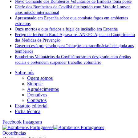
Novo Comando dos Bombeiros Voluntários de Esmoriz toma posse
Chefe dos Bombeiros da Covilhã distinguido com Voto de Louvor
após missão internacional
Apresentado em Espanha robot que combate fogos em ambientes
extremos
Onze mortos e oito feridos a fugir de incêndio em Espanha
Perigo de Incêndio Rural Agrava-se: ANEPC Apela ao Cumprimento
das Medidas de Prevenção
Governo está preparado para “soluções extraordinárias” de ajuda aos
bombeiros
Bombeiros Voluntários da Covilhã mostram desagrado com órgãos
sociais e pretendem suspender trabalho voluntário
Sobre nós
Quem somos
Sinopse
Agradecimentos
Donativos
Contactos
Estatuto editorial
Ficha técnica
Facebook
Instagram
Ocorrências