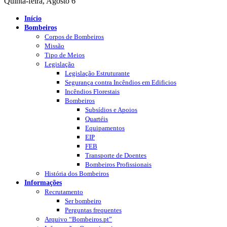
Quinta-feira, Agosto 6
Início
Bombeiros
Corpos de Bombeiros
Missão
Tipo de Meios
Legislação
Legislação Estruturante
Segurança contra Incêndios em Edificios
Incêndios Florestais
Bombeiros
Subsídios e Apoios
Quartéis
Equipamentos
EIP
FEB
Transporte de Doentes
Bombeiros Profissionais
História dos Bombeiros
Informações
Recrutamento
Ser bombeiro
Perguntas frequentes
Arquivo “Bombeiros.pt”