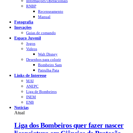
Informações Operacionais
RNBP
Recenseamento
Manual
Fotografia
Inovações
Guias de comando
Espaço Juvenil
Jogos
Videos
Walt Disney
Desenhos para colorir
Bombeiro Sam
Patrulha Pata
Links de Interesse
MAI
ANEPC
Liga de Bombeiros
INEM
ENB
Notícias
Atual
Liga dos Bombeiros quer fazer nascer