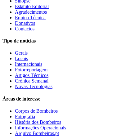
Sinopse
Estatuto Editorial
Agradecimentos
Equipa Técnica
Donativos
Contactos
Tipo de notícias
Gerais
Locais
Internacionais
Fotorreportagem
Artigos Técnicos
Crónica Semanal
Novas Tecnologias
Áreas de interesse
Corpos de Bombeiros
Fotografia
História dos Bombeiros
Informações Operacionais
Arquivo Bombeiros.pt