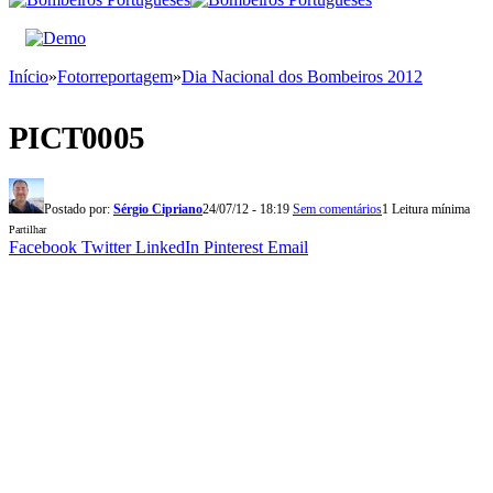
Início
»
Fotorreportagem
»
Dia Nacional dos Bombeiros 2012
PICT0005
Postado por:
Sérgio Cipriano
24/07/12 - 18:19
Sem comentários
1 Leitura mínima
Partilhar
Facebook
Twitter
LinkedIn
Pinterest
Email