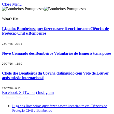
Close Menu
What's Hot
Liga dos Bombeiros quer fazer nascer licenciatura em Ciências de
Proteção Civil e Bombeiros
23/07/26 - 22:31
Novo Comando dos Bombeiros Voluntários de Esmoriz toma posse
20/07/26 - 11:09
Chefe dos Bombeiros da Covilhã distinguido com Voto de Louvor
após missão internacional
17/07/26 - 0:13
Facebook
X (Twitter)
Instagram
Últimas Notícias
Liga dos Bombeiros quer fazer nascer licenciatura em Ciências de
Proteção Civil e Bombeiros