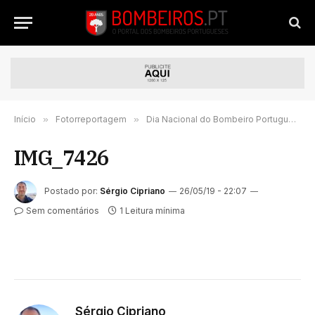
Início
»
Fotorreportagem
»
Dia Nacional do Bombeiro Português comemorado hoje em Leiria
IMG_7426
Postado por:
Sérgio Cipriano
26/05/19 - 22:07
Sem comentários
1 Leitura mínima
Sérgio Cipriano