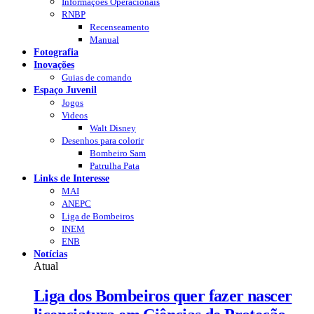
Informações Operacionais
RNBP
Recenseamento
Manual
Fotografia
Inovações
Guias de comando
Espaço Juvenil
Jogos
Videos
Walt Disney
Desenhos para colorir
Bombeiro Sam
Patrulha Pata
Links de Interesse
MAI
ANEPC
Liga de Bombeiros
INEM
ENB
Notícias
Atual
Liga dos Bombeiros quer fazer nascer