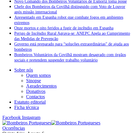
Novo Comando dos Bombeiros Voluntários de Esmoriz toma posse
Chefe dos Bombeiros da Covilhã distinguido com Voto de Louvor
após missão internacional
Apresentado em Espanha robot que combate fogos em ambientes
extremos
Onze mortos e oito feridos a fugir de incêndio em Espanha
Perigo de Incêndio Rural Agrava-se: ANEPC Apela ao Cumprimento
das Medidas de Prevenção
Governo está preparado para “soluções extraordinárias” de ajuda aos
bombeiros
Bombeiros Voluntários da Covilhã mostram desagrado com órgãos
sociais e pretendem suspender trabalho voluntário
Sobre nós
Quem somos
Sinopse
Agradecimentos
Donativos
Contactos
Estatuto editorial
Ficha técnica
Facebook
Instagram
Ocorrências