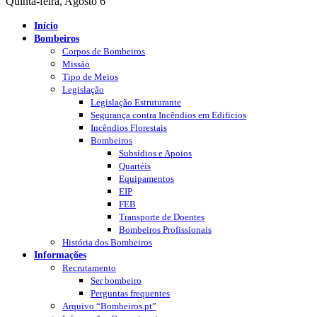
Quinta-feira, Agosto 6
Início
Bombeiros
Corpos de Bombeiros
Missão
Tipo de Meios
Legislação
Legislação Estruturante
Segurança contra Incêndios em Edificios
Incêndios Florestais
Bombeiros
Subsídios e Apoios
Quartéis
Equipamentos
EIP
FEB
Transporte de Doentes
Bombeiros Profissionais
História dos Bombeiros
Informações
Recrutamento
Ser bombeiro
Perguntas frequentes
Arquivo “Bombeiros.pt”