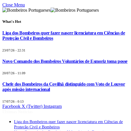
Close Menu
What's Hot
Liga dos Bombeiros quer fazer nascer licenciatura em Ciências de
Proteção Civil e Bombeiros
23/07/26 - 22:31
Novo Comando dos Bombeiros Voluntários de Esmoriz toma posse
20/07/26 - 11:09
Chefe dos Bombeiros da Covilhã distinguido com Voto de Louvor
após missão internacional
17/07/26 - 0:13
Facebook
X (Twitter)
Instagram
Últimas Notícias
Liga dos Bombeiros quer fazer nascer licenciatura em Ciências de
Proteção Civil e Bombeiros