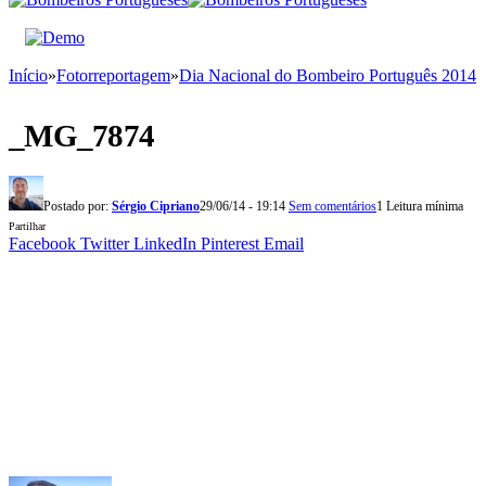
Início
»
Fotorreportagem
»
Dia Nacional do Bombeiro Português 2014
_MG_7874
Postado por:
Sérgio Cipriano
29/06/14 - 19:14
Sem comentários
1 Leitura mínima
Partilhar
Facebook
Twitter
LinkedIn
Pinterest
Email