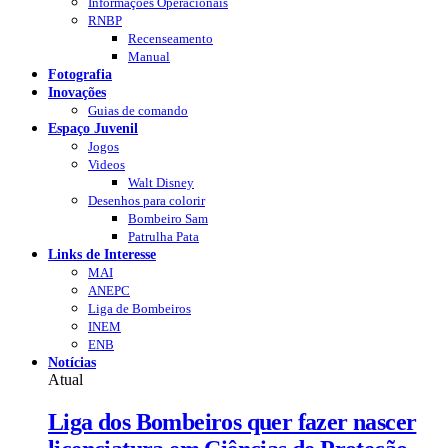
Informações Operacionais
RNBP
Recenseamento
Manual
Fotografia
Inovações
Guias de comando
Espaço Juvenil
Jogos
Videos
Walt Disney
Desenhos para colorir
Bombeiro Sam
Patrulha Pata
Links de Interesse
MAI
ANEPC
Liga de Bombeiros
INEM
ENB
Notícias
Atual
Liga dos Bombeiros quer fazer nascer