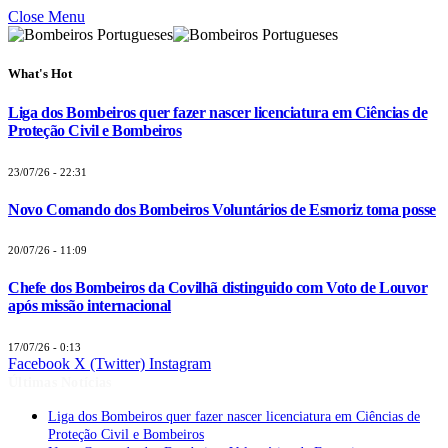
Close Menu
What's Hot
Liga dos Bombeiros quer fazer nascer licenciatura em Ciências de
Proteção Civil e Bombeiros
23/07/26 - 22:31
Novo Comando dos Bombeiros Voluntários de Esmoriz toma posse
20/07/26 - 11:09
Chefe dos Bombeiros da Covilhã distinguido com Voto de Louvor
após missão internacional
17/07/26 - 0:13
Facebook
X (Twitter)
Instagram
Últimas Notícias
Liga dos Bombeiros quer fazer nascer licenciatura em Ciências de
Proteção Civil e Bombeiros