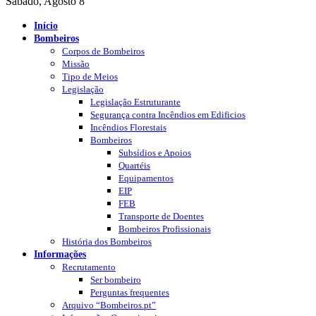
Sábado, Agosto 8
Início
Bombeiros
Corpos de Bombeiros
Missão
Tipo de Meios
Legislação
Legislação Estruturante
Segurança contra Incêndios em Edificios
Incêndios Florestais
Bombeiros
Subsídios e Apoios
Quartéis
Equipamentos
EIP
FEB
Transporte de Doentes
Bombeiros Profissionais
História dos Bombeiros
Informações
Recrutamento
Ser bombeiro
Perguntas frequentes
Arquivo “Bombeiros.pt”