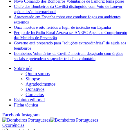
Novo Comando dos Bombeiros Voluntários de Esmoriz toma posse
Chefe dos Bombeiros da Covilhã distinguido com Voto de Louvor
após missão internacional
Apresentado em Espanha robot que combate fogos em ambientes
extremos
Onze mortos e oito feridos a fugir de incêndio em Espanha
Perigo de Incêndio Rural Agrava-se: ANEPC Apela ao Cumprimento
das Medidas de Prevenção
Governo está preparado para “soluções extraordinárias” de ajuda aos
bombeiros
Bombeiros Voluntários da Covilhã mostram desagrado com órgãos
sociais e pretendem suspender trabalho voluntário
Sobre nós
Quem somos
Sinopse
Agradecimentos
Donativos
Contactos
Estatuto editorial
Ficha técnica
Facebook
Instagram
Ocorrências