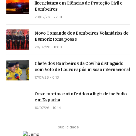
licenciatura em Ciências de Proteção Civil e
Bombeiros
23/07/26 - 22:31
Novo Comando dos Bombeiros Voluntários de
Esmoriz toma posse
20/07/26 - 11:09
Chefe dos Bombeiros da Covilhã distinguido
com Voto de Louvor após missão internacional
17/07/26 - 0:13
Onze mortos e oito feridos a fugir de incêndio
em Espanha
10/07/26 - 10:14
publicidade