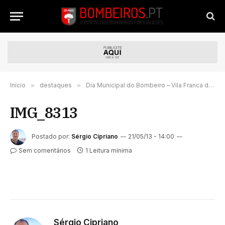
Início
»
destaques
»
Dia Municipal do Bombeiro – Vila Franca de Xira
IMG_8313
Postado por:
Sérgio Cipriano
21/05/13 - 14:00
Sem comentários
1 Leitura mínima
Sérgio Cipriano