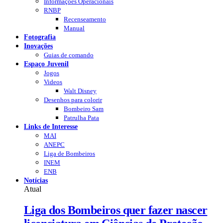
Informações Operacionais
RNBP
Recenseamento
Manual
Fotografia
Inovações
Guias de comando
Espaço Juvenil
Jogos
Videos
Walt Disney
Desenhos para colorir
Bombeiro Sam
Patrulha Pata
Links de Interesse
MAI
ANEPC
Liga de Bombeiros
INEM
ENB
Notícias
Atual
Liga dos Bombeiros quer fazer nascer