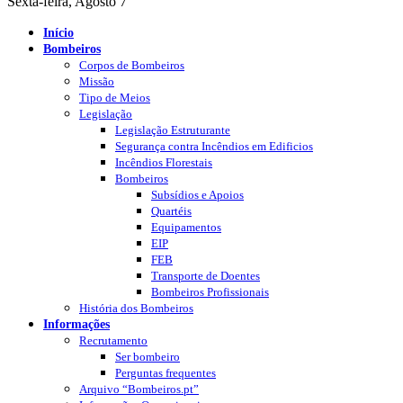
Sexta-feira, Agosto 7
Início
Bombeiros
Corpos de Bombeiros
Missão
Tipo de Meios
Legislação
Legislação Estruturante
Segurança contra Incêndios em Edificios
Incêndios Florestais
Bombeiros
Subsídios e Apoios
Quartéis
Equipamentos
EIP
FEB
Transporte de Doentes
Bombeiros Profissionais
História dos Bombeiros
Informações
Recrutamento
Ser bombeiro
Perguntas frequentes
Arquivo “Bombeiros.pt”