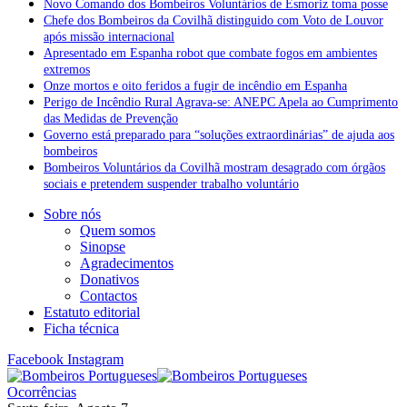
Novo Comando dos Bombeiros Voluntários de Esmoriz toma posse
Chefe dos Bombeiros da Covilhã distinguido com Voto de Louvor
após missão internacional
Apresentado em Espanha robot que combate fogos em ambientes
extremos
Onze mortos e oito feridos a fugir de incêndio em Espanha
Perigo de Incêndio Rural Agrava-se: ANEPC Apela ao Cumprimento
das Medidas de Prevenção
Governo está preparado para “soluções extraordinárias” de ajuda aos
bombeiros
Bombeiros Voluntários da Covilhã mostram desagrado com órgãos
sociais e pretendem suspender trabalho voluntário
Sobre nós
Quem somos
Sinopse
Agradecimentos
Donativos
Contactos
Estatuto editorial
Ficha técnica
Facebook
Instagram
Ocorrências