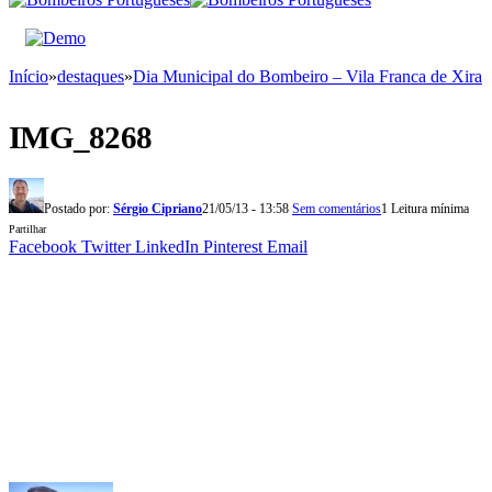
Início
»
destaques
»
Dia Municipal do Bombeiro – Vila Franca de Xira
IMG_8268
Postado por:
Sérgio Cipriano
21/05/13 - 13:58
Sem comentários
1 Leitura mínima
Partilhar
Facebook
Twitter
LinkedIn
Pinterest
Email