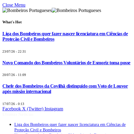
Close Menu
What's Hot
Liga dos Bombeiros quer fazer nascer licenciatura em Ciências de
Proteção Civil e Bombeiros
23/07/26 - 22:31
Novo Comando dos Bombeiros Voluntários de Esmoriz toma posse
20/07/26 - 11:09
Chefe dos Bombeiros da Covilhã distinguido com Voto de Louvor
após missão internacional
17/07/26 - 0:13
Facebook
X (Twitter)
Instagram
Últimas Notícias
Liga dos Bombeiros quer fazer nascer licenciatura em Ciências de
Proteção Civil e Bombeiros