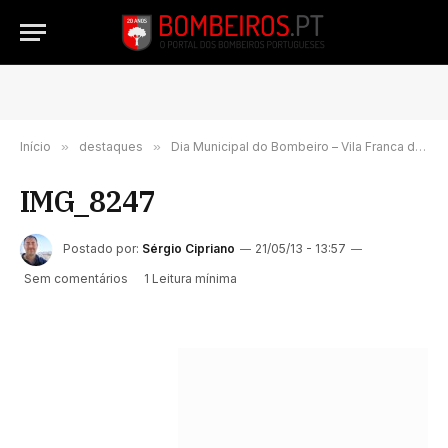
Início
»
destaques
»
Dia Municipal do Bombeiro – Vila Franca de Xira
IMG_8247
Postado por:
Sérgio Cipriano
21/05/13 - 13:57
Sem comentários
1 Leitura mínima