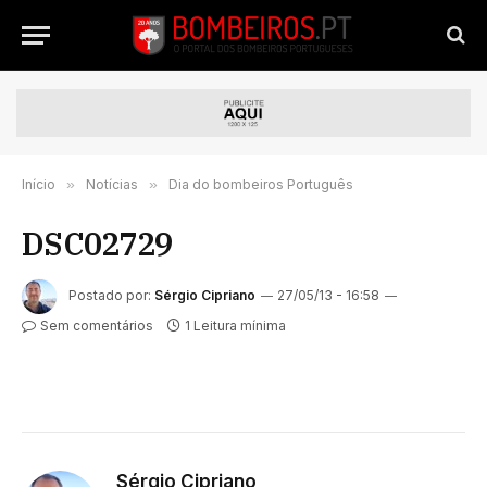
Início
»
Notícias
»
Dia do bombeiros Português
DSC02729
Postado por:
Sérgio Cipriano
27/05/13 - 16:58
Sem comentários
1 Leitura mínima
Sérgio Cipriano