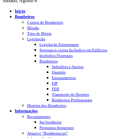
Sábado, Agosto 8
Início
Bombeiros
Corpos de Bombeiros
Missão
Tipo de Meios
Legislação
Legislação Estruturante
Segurança contra Incêndios em Edificios
Incêndios Florestais
Bombeiros
Subsídios e Apoios
Quartéis
Equipamentos
EIP
FEB
Transporte de Doentes
Bombeiros Profissionais
História dos Bombeiros
Informações
Recrutamento
Ser bombeiro
Perguntas frequentes
Arquivo “Bombeiros.pt”