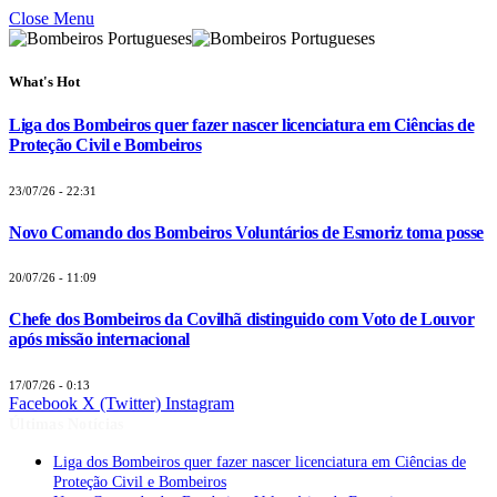
Close Menu
What's Hot
Liga dos Bombeiros quer fazer nascer licenciatura em Ciências de
Proteção Civil e Bombeiros
23/07/26 - 22:31
Novo Comando dos Bombeiros Voluntários de Esmoriz toma posse
20/07/26 - 11:09
Chefe dos Bombeiros da Covilhã distinguido com Voto de Louvor
após missão internacional
17/07/26 - 0:13
Facebook
X (Twitter)
Instagram
Últimas Notícias
Liga dos Bombeiros quer fazer nascer licenciatura em Ciências de
Proteção Civil e Bombeiros