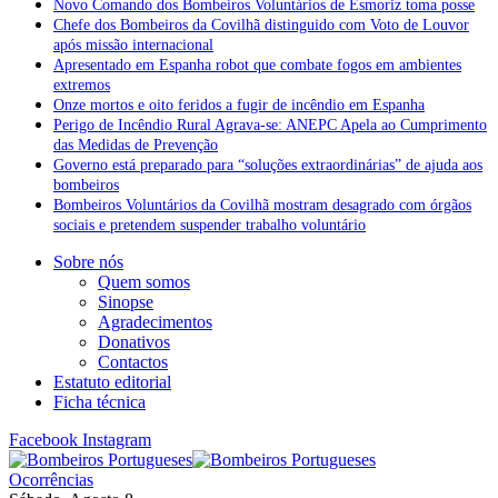
Novo Comando dos Bombeiros Voluntários de Esmoriz toma posse
Chefe dos Bombeiros da Covilhã distinguido com Voto de Louvor
após missão internacional
Apresentado em Espanha robot que combate fogos em ambientes
extremos
Onze mortos e oito feridos a fugir de incêndio em Espanha
Perigo de Incêndio Rural Agrava-se: ANEPC Apela ao Cumprimento
das Medidas de Prevenção
Governo está preparado para “soluções extraordinárias” de ajuda aos
bombeiros
Bombeiros Voluntários da Covilhã mostram desagrado com órgãos
sociais e pretendem suspender trabalho voluntário
Sobre nós
Quem somos
Sinopse
Agradecimentos
Donativos
Contactos
Estatuto editorial
Ficha técnica
Facebook
Instagram
Ocorrências