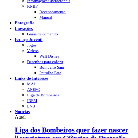
Informações Operacionais
RNBP
Recenseamento
Manual
Fotografia
Inovações
Guias de comando
Espaço Juvenil
Jogos
Videos
Walt Disney
Desenhos para colorir
Bombeiro Sam
Patrulha Pata
Links de Interesse
MAI
ANEPC
Liga de Bombeiros
INEM
ENB
Notícias
Atual
Liga dos Bombeiros quer fazer nascer