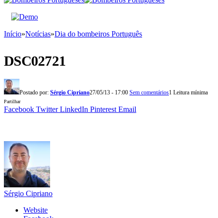
Início
»
Notícias
»
Dia do bombeiros Português
DSC02721
Postado por:
Sérgio Cipriano
27/05/13 - 17:00
Sem comentários
1 Leitura mínima
Partilhar
Facebook
Twitter
LinkedIn
Pinterest
Email
Sérgio Cipriano
Website