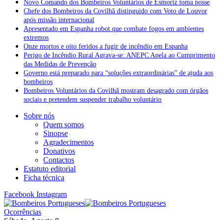
Novo Comando dos Bombeiros Voluntários de Esmoriz toma posse
Chefe dos Bombeiros da Covilhã distinguido com Voto de Louvor
após missão internacional
Apresentado em Espanha robot que combate fogos em ambientes
extremos
Onze mortos e oito feridos a fugir de incêndio em Espanha
Perigo de Incêndio Rural Agrava-se: ANEPC Apela ao Cumprimento
das Medidas de Prevenção
Governo está preparado para “soluções extraordinárias” de ajuda aos
bombeiros
Bombeiros Voluntários da Covilhã mostram desagrado com órgãos
sociais e pretendem suspender trabalho voluntário
Sobre nós
Quem somos
Sinopse
Agradecimentos
Donativos
Contactos
Estatuto editorial
Ficha técnica
Facebook
Instagram
Ocorrências