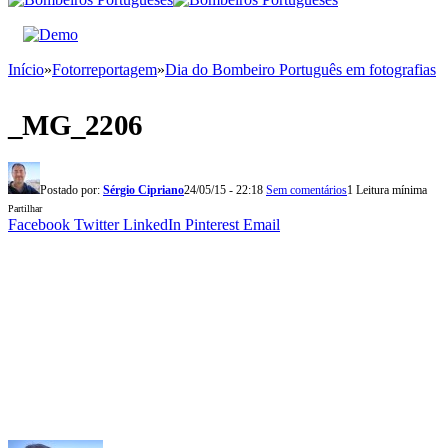
Início
»
Fotorreportagem
»
Dia do Bombeiro Português em fotografias
_MG_2206
Postado por:
Sérgio Cipriano
24/05/15 - 22:18
Sem comentários
1 Leitura mínima
Partilhar
Facebook
Twitter
LinkedIn
Pinterest
Email