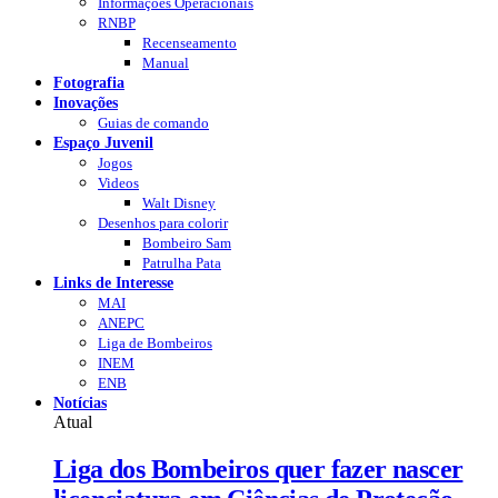
Informações Operacionais
RNBP
Recenseamento
Manual
Fotografia
Inovações
Guias de comando
Espaço Juvenil
Jogos
Videos
Walt Disney
Desenhos para colorir
Bombeiro Sam
Patrulha Pata
Links de Interesse
MAI
ANEPC
Liga de Bombeiros
INEM
ENB
Notícias
Atual
Liga dos Bombeiros quer fazer nascer