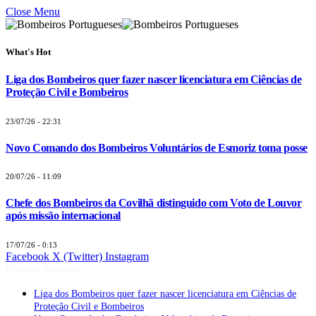
Close Menu
What's Hot
Liga dos Bombeiros quer fazer nascer licenciatura em Ciências de
Proteção Civil e Bombeiros
23/07/26 - 22:31
Novo Comando dos Bombeiros Voluntários de Esmoriz toma posse
20/07/26 - 11:09
Chefe dos Bombeiros da Covilhã distinguido com Voto de Louvor
após missão internacional
17/07/26 - 0:13
Facebook
X (Twitter)
Instagram
Últimas Notícias
Liga dos Bombeiros quer fazer nascer licenciatura em Ciências de
Proteção Civil e Bombeiros