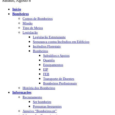
Sábado, Agosto 8
Início
Bombeiros
Corpos de Bombeiros
Missão
Tipo de Meios
Legislação
Legislação Estruturante
Segurança contra Incêndios em Edificios
Incêndios Florestais
Bombeiros
Subsídios e Apoios
Quartéis
Equipamentos
EIP
FEB
Transporte de Doentes
Bombeiros Profissionais
História dos Bombeiros
Informações
Recrutamento
Ser bombeiro
Perguntas frequentes
Arquivo “Bombeiros.pt”