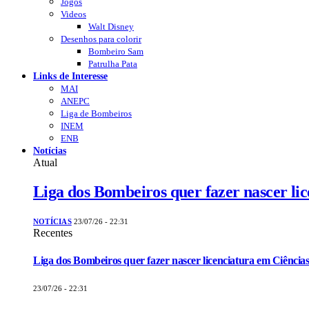
Jogos
Videos
Walt Disney
Desenhos para colorir
Bombeiro Sam
Patrulha Pata
Links de Interesse
MAI
ANEPC
Liga de Bombeiros
INEM
ENB
Notícias
Atual
Liga dos Bombeiros quer fazer nascer li
NOTÍCIAS
23/07/26 - 22:31
Recentes
Liga dos Bombeiros quer fazer nascer licenciatura em Ciências
23/07/26 - 22:31