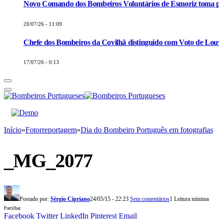
Novo Comando dos Bombeiros Voluntários de Esmoriz toma p
20/07/26 - 11:09
Chefe dos Bombeiros da Covilhã distinguido com Voto de Louv
17/07/26 - 0:13
Início
»
Fotorreportagem
»
Dia do Bombeiro Português em fotografias
_MG_2077
Postado por:
Sérgio Cipriano
24/05/15 - 22:23
Sem comentários
1 Leitura mínima
Partilhar
Facebook
Twitter
LinkedIn
Pinterest
Email