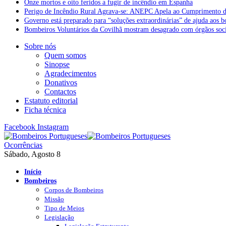
Onze mortos e oito feridos a fugir de incêndio em Espanha
Perigo de Incêndio Rural Agrava-se: ANEPC Apela ao Cumprimento d
Governo está preparado para “soluções extraordinárias” de ajuda aos 
Bombeiros Voluntários da Covilhã mostram desagrado com órgãos socia
Sobre nós
Quem somos
Sinopse
Agradecimentos
Donativos
Contactos
Estatuto editorial
Ficha técnica
Facebook
Instagram
Ocorrências
Sábado, Agosto 8
Início
Bombeiros
Corpos de Bombeiros
Missão
Tipo de Meios
Legislação