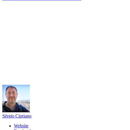
Sérgio Cipriano
Website