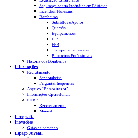
Legislação Estruturante
Segurança contra Incêndios em Edificios
Incêndios Florestais
Bombeiros
Subsídios e Apoios
Quartéis
Equipamentos
EIP
FEB
Transporte de Doentes
Bombeiros Profissionais
História dos Bombeiros
Informações
Recrutamento
Ser bombeiro
Perguntas frequentes
Arquivo “Bombeiros.pt”
Informações Operacionais
RNBP
Recenseamento
Manual
Fotografia
Inovações
Guias de comando
Espaço Juvenil