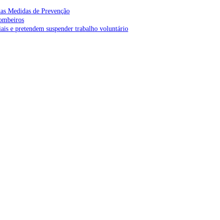
as Medidas de Prevenção
bombeiros
is e pretendem suspender trabalho voluntário