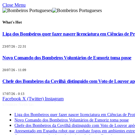
Close Menu
What's Hot
Liga dos Bombeiros quer fazer nascer licenciatura em Ciências de Pr
23/07/26 - 22:31
Novo Comando dos Bombeiros Voluntários de Esmoriz toma posse
20/07/26 - 11:09
Chefe dos Bombeiros da Covilhã distinguido com Voto de Louvor apó
17/07/26 - 0:13
Facebook
X (Twitter)
Instagram
Últimas Notícias
Liga dos Bombeiros quer fazer nascer licenciatura em Ciências de Pro
Novo Comando dos Bombeiros Voluntários de Esmoriz toma posse
Chefe dos Bombeiros da Covilhã distinguido com Voto de Louvor após
Apresentado em Espanha robot que combate fogos em ambientes extr