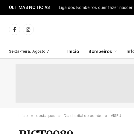
ÚLTIMAS NOTÍCIAS
Facebook
Instagram
Sexta-feira, Agosto 7
Início
Bombeiros
In
Início
»
destaques
»
Dia distrital do bombeiro – VISEU