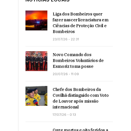
Liga dos Bombeiros quer
fazer nascer licenciatura em
Ciências de Proteção Civil e
Bombeiros
23/07/26 - 22:31
Novo Comando dos
Bombeiros Voluntários de
Esmoriz toma posse
20/07/26 - 11:09
Chefe dos Bombeiros da
Covilhã distinguido com Voto
de Louvor após missão
internacional
17/07/26 - 0:13
Onze mortos e oito feridos a