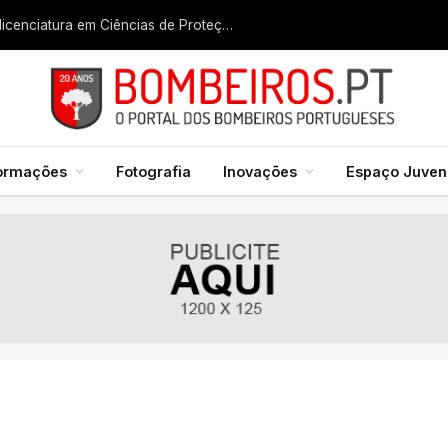
Liga dos Bombeiros quer fazer nascer licenciatura em Ciências de Proteção Civil e Bombeiros
formações
Fotografia
Inovações
Espaço Juveni