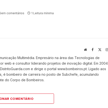
Sem comentários
1 Leitura mínima
Website
Facebook
X
(Twi
municação Multimédia. Empresário na área das Tecnologias de
 web e consultor liderando projetos de inovação digital. Em 2004
stritoGuarda.com e dirige o portal www.bombeiros.pt. Ligado aos
s, é bombeiro de carreira no posto de Subchefe, acumulando
nte do Corpo de Bombeiros.
IONAR COMENTÁRIO