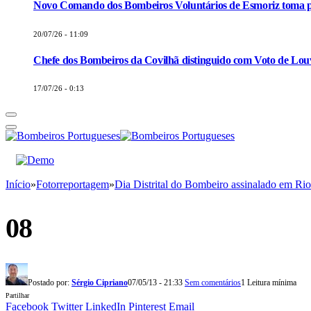
Novo Comando dos Bombeiros Voluntários de Esmoriz toma p
20/07/26 - 11:09
Chefe dos Bombeiros da Covilhã distinguido com Voto de Louv
17/07/26 - 0:13
Início
»
Fotorreportagem
»
Dia Distrital do Bombeiro assinalado em Ri
08
Postado por:
Sérgio Cipriano
07/05/13 - 21:33
Sem comentários
1 Leitura mínima
Partilhar
Facebook
Twitter
LinkedIn
Pinterest
Email