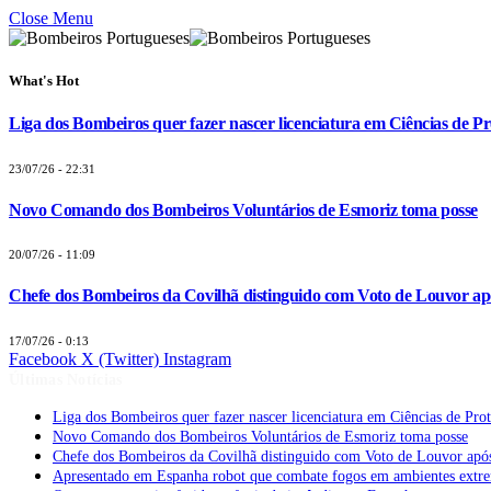
Close Menu
What's Hot
Liga dos Bombeiros quer fazer nascer licenciatura em Ciências de Pr
23/07/26 - 22:31
Novo Comando dos Bombeiros Voluntários de Esmoriz toma posse
20/07/26 - 11:09
Chefe dos Bombeiros da Covilhã distinguido com Voto de Louvor apó
17/07/26 - 0:13
Facebook
X (Twitter)
Instagram
Últimas Notícias
Liga dos Bombeiros quer fazer nascer licenciatura em Ciências de Pro
Novo Comando dos Bombeiros Voluntários de Esmoriz toma posse
Chefe dos Bombeiros da Covilhã distinguido com Voto de Louvor após
Apresentado em Espanha robot que combate fogos em ambientes extr