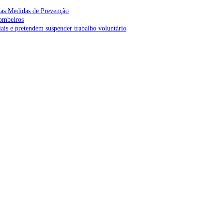
as Medidas de Prevenção
bombeiros
is e pretendem suspender trabalho voluntário