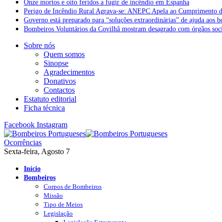
Onze mortos e oito feridos a fugir de incêndio em Espanha
Perigo de Incêndio Rural Agrava-se: ANEPC Apela ao Cumprimento d
Governo está preparado para “soluções extraordinárias” de ajuda aos 
Bombeiros Voluntários da Covilhã mostram desagrado com órgãos socia
Sobre nós
Quem somos
Sinopse
Agradecimentos
Donativos
Contactos
Estatuto editorial
Ficha técnica
Facebook
Instagram
Ocorrências
Sexta-feira, Agosto 7
Início
Bombeiros
Corpos de Bombeiros
Missão
Tipo de Meios
Legislação