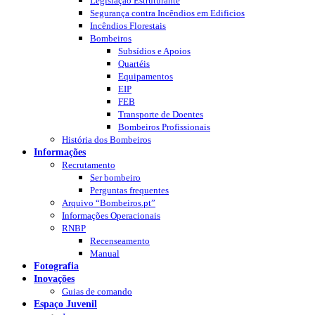
Legislação Estruturante
Segurança contra Incêndios em Edificios
Incêndios Florestais
Bombeiros
Subsídios e Apoios
Quartéis
Equipamentos
EIP
FEB
Transporte de Doentes
Bombeiros Profissionais
História dos Bombeiros
Informações
Recrutamento
Ser bombeiro
Perguntas frequentes
Arquivo “Bombeiros.pt”
Informações Operacionais
RNBP
Recenseamento
Manual
Fotografia
Inovações
Guias de comando
Espaço Juvenil