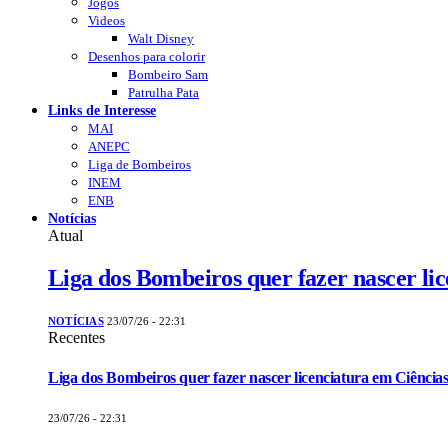
Jogos
Videos
Walt Disney
Desenhos para colorir
Bombeiro Sam
Patrulha Pata
Links de Interesse
MAI
ANEPC
Liga de Bombeiros
INEM
ENB
Notícias
Atual
Liga dos Bombeiros quer fazer nascer li
NOTÍCIAS
23/07/26 - 22:31
Recentes
Liga dos Bombeiros quer fazer nascer licenciatura em Ciências
23/07/26 - 22:31