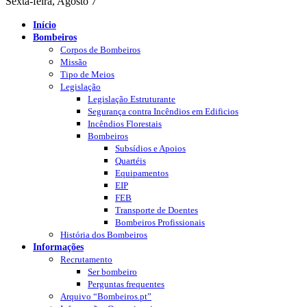
Sexta-feira, Agosto 7
Início
Bombeiros
Corpos de Bombeiros
Missão
Tipo de Meios
Legislação
Legislação Estruturante
Segurança contra Incêndios em Edificios
Incêndios Florestais
Bombeiros
Subsídios e Apoios
Quartéis
Equipamentos
EIP
FEB
Transporte de Doentes
Bombeiros Profissionais
História dos Bombeiros
Informações
Recrutamento
Ser bombeiro
Perguntas frequentes
Arquivo “Bombeiros.pt”