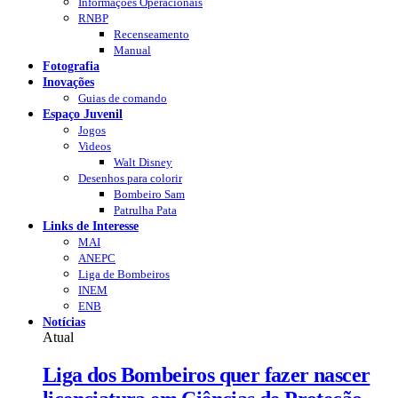
Informações Operacionais
RNBP
Recenseamento
Manual
Fotografia
Inovações
Guias de comando
Espaço Juvenil
Jogos
Videos
Walt Disney
Desenhos para colorir
Bombeiro Sam
Patrulha Pata
Links de Interesse
MAI
ANEPC
Liga de Bombeiros
INEM
ENB
Notícias
Atual
Liga dos Bombeiros quer fazer nascer