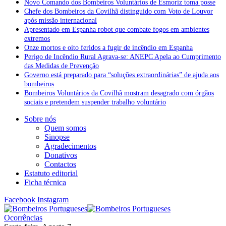
Novo Comando dos Bombeiros Voluntários de Esmoriz toma posse
Chefe dos Bombeiros da Covilhã distinguido com Voto de Louvor
após missão internacional
Apresentado em Espanha robot que combate fogos em ambientes
extremos
Onze mortos e oito feridos a fugir de incêndio em Espanha
Perigo de Incêndio Rural Agrava-se: ANEPC Apela ao Cumprimento
das Medidas de Prevenção
Governo está preparado para “soluções extraordinárias” de ajuda aos
bombeiros
Bombeiros Voluntários da Covilhã mostram desagrado com órgãos
sociais e pretendem suspender trabalho voluntário
Sobre nós
Quem somos
Sinopse
Agradecimentos
Donativos
Contactos
Estatuto editorial
Ficha técnica
Facebook
Instagram
Ocorrências