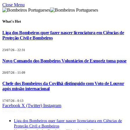
Close Menu
What's Hot
Liga dos Bombeiros quer fazer nascer licenciatura em Ciências de
Proteção Civil e Bombeiros
23/07/26 - 22:31
Novo Comando dos Bombeiros Voluntários de Esmoriz toma posse
20/07/26 - 11:09
Chefe dos Bombeiros da Covilhã distinguido com Voto de Louvor
após missão internacional
17/07/26 - 0:13
Facebook
X (Twitter)
Instagram
Últimas Notícias
Liga dos Bombeiros quer fazer nascer licenciatura em Ciências de
Proteção Civil e Bombeiros