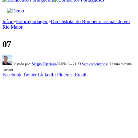
Início
»
Fotorreportagem
»
Dia Distrital do Bombeiro assinalado em
Rio Maior
07
Postado por:
Sérgio Cipriano
07/05/13 - 21:33
Sem comentários
1 Leitura mínima
Partilhar
Facebook
Twitter
LinkedIn
Pinterest
Email