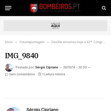
Início
»
Fotorreportagem
»
Desfile encerrou hoje o 42º. Congresso da Liga em Coimbra
IMG_9840
Postado por:
Sérgio Cipriano
26/10/14 - 20:33
Sem comentários
1 Leitura mínima
Sérgio Cipriano