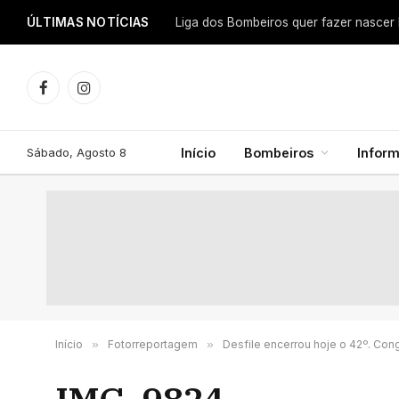
ÚLTIMAS NOTÍCIAS
Facebook
Instagram
Sábado, Agosto 8
Início
Bombeiros
Infor
Início
»
Fotorreportagem
»
Desfile encerrou hoje o 42º. Co