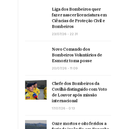
Liga dos Bombeiros quer
fazer nascer licenciatura em
Ciências de Proteção Civil e
Bombeiros
23/07/26 - 22:31
Novo Comando dos
Bombeiros Voluntários de
Esmoriz toma posse
20/07/26 - 11:09
Chefe dos Bombeiros da
Covilhã distinguido com Voto
de Louvor após missão
internacional
17/07/26 - 0:13
Onze mortos e oito feridos a