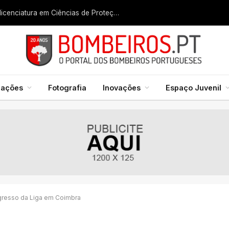
Liga dos Bombeiros quer fazer nascer licenciatura em Ciências de Proteção Civil e Bombeiros
mações
Fotografia
Inovações
Espaço Juvenil
ngresso da Liga em Coimbra