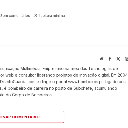
Sem comentários
1 Leitura mínima
Website
Facebook
X
(Twi
municação Multimédia. Empresário na área das Tecnologias de
 web e consultor liderando projetos de inovação digital. Em 2004
stritoGuarda.com e dirige o portal www.bombeiros.pt. Ligado aos
s, é bombeiro de carreira no posto de Subchefe, acumulando
nte do Corpo de Bombeiros.
IONAR COMENTÁRIO