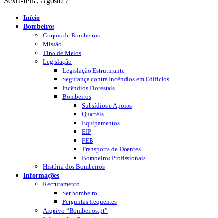
Sexta-feira, Agosto 7
Início
Bombeiros
Corpos de Bombeiros
Missão
Tipo de Meios
Legislação
Legislação Estruturante
Segurança contra Incêndios em Edificios
Incêndios Florestais
Bombeiros
Subsídios e Apoios
Quartéis
Equipamentos
EIP
FEB
Transporte de Doentes
Bombeiros Profissionais
História dos Bombeiros
Informações
Recrutamento
Ser bombeiro
Perguntas frequentes
Arquivo “Bombeiros.pt”