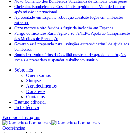
Novo Comando dos Bombeiros Voluntários de Esmoriz toma posse
Chefe dos Bombeiros da Covilhã distinguido com Voto de Louvor
após missão internacional
Apresentado em Espanha robot que combate fogos em ambientes
extremos
Onze mortos e oito feridos a fugir de incêndio em Espanha
Perigo de Incêndio Rural Agrava-se: ANEPC Apela ao Cumprimento
das Medidas de Prevenção
Governo está preparado para “soluções extraordinárias” de ajuda aos
bombeiros
Bombeiros Voluntários da Covilhã mostram desagrado com órgãos
sociais e pretendem suspender trabalho voluntário
Sobre nós
Quem somos
Sinopse
Agradecimentos
Donativos
Contactos
Estatuto editorial
Ficha técnica
Facebook
Instagram
Ocorrências