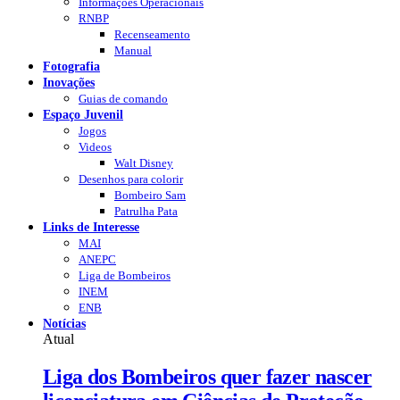
Informações Operacionais
RNBP
Recenseamento
Manual
Fotografia
Inovações
Guias de comando
Espaço Juvenil
Jogos
Videos
Walt Disney
Desenhos para colorir
Bombeiro Sam
Patrulha Pata
Links de Interesse
MAI
ANEPC
Liga de Bombeiros
INEM
ENB
Notícias
Atual
Liga dos Bombeiros quer fazer nascer