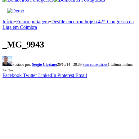
Início
»
Fotorreportagem
»
Desfile encerrou hoje o 42º. Congresso da
Liga em Coimbra
_MG_9943
Postado por:
Sérgio Cipriano
26/10/14 - 20:39
Sem comentários
1 Leitura mínima
Partilhar
Facebook
Twitter
LinkedIn
Pinterest
Email