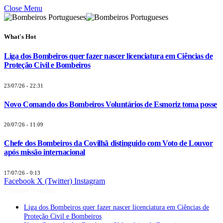
Close Menu
What's Hot
Liga dos Bombeiros quer fazer nascer licenciatura em Ciências de
Proteção Civil e Bombeiros
23/07/26 - 22:31
Novo Comando dos Bombeiros Voluntários de Esmoriz toma posse
20/07/26 - 11:09
Chefe dos Bombeiros da Covilhã distinguido com Voto de Louvor
após missão internacional
17/07/26 - 0:13
Facebook
X (Twitter)
Instagram
Últimas Notícias
Liga dos Bombeiros quer fazer nascer licenciatura em Ciências de
Proteção Civil e Bombeiros