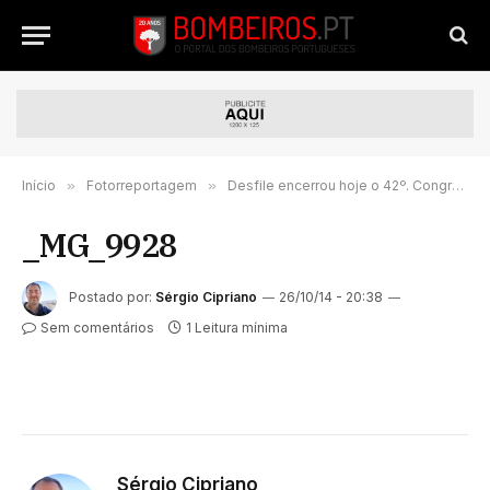
Início
»
Fotorreportagem
»
Desfile encerrou hoje o 42º. Congresso da Liga em Coimbra
_MG_9928
Postado por:
Sérgio Cipriano
26/10/14 - 20:38
Sem comentários
1 Leitura mínima
Sérgio Cipriano