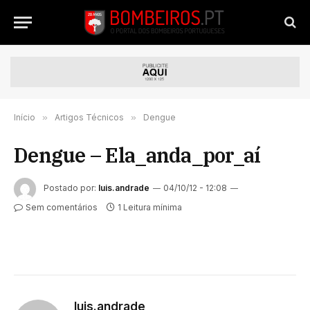
Início
»
Artigos Técnicos
»
Dengue
Dengue – Ela_anda_por_aí
Postado por:
luis.andrade
04/10/12 - 12:08
Sem comentários
1 Leitura mínima
luis.andrade