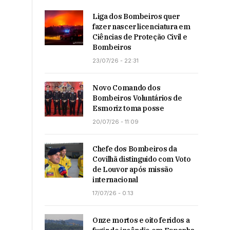
Liga dos Bombeiros quer
fazer nascer licenciatura em
Ciências de Proteção Civil e
Bombeiros
23/07/26 - 22:31
Novo Comando dos
Bombeiros Voluntários de
Esmoriz toma posse
20/07/26 - 11:09
Chefe dos Bombeiros da
Covilhã distinguido com Voto
de Louvor após missão
internacional
17/07/26 - 0:13
Onze mortos e oito feridos a