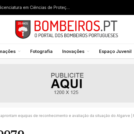
Liga dos Bombeiros quer fazer nascer licenciatura em Ciências de Proteção Civil e Bombeiros
rmações
Fotografia
Inovações
Espaço Juvenil
 aprontam equipas de reconhecimento e avaliação da situação do Algarve 