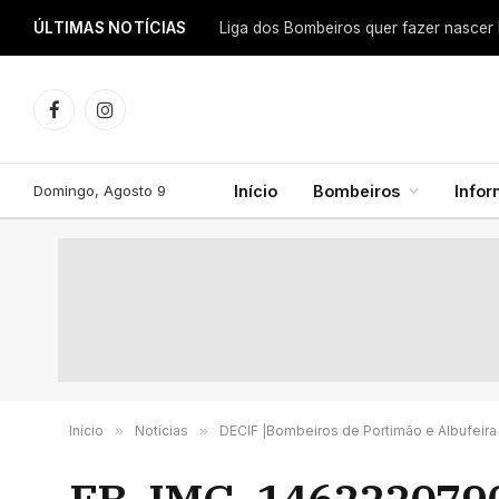
ÚLTIMAS NOTÍCIAS
Facebook
Instagram
Domingo, Agosto 9
Início
Bombeiros
Info
Início
»
Notícias
»
DECIF |Bombeiros de Portimão e Albufeira