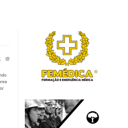
book
X
Instagram
(Twitter)
endo
área
or