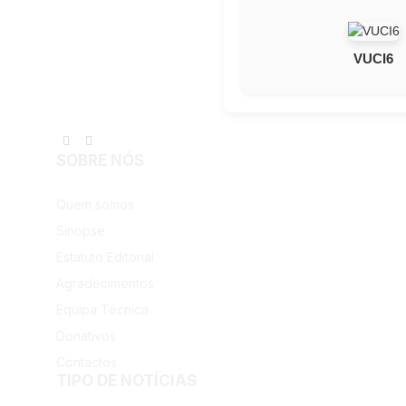
VUCI6
Facebook
Instagram
SOBRE NÓS
Quem somos
Sinopse
Estatuto Editorial
Agradecimentos
Equipa Técnica
Donativos
Contactos
TIPO DE NOTÍCIAS