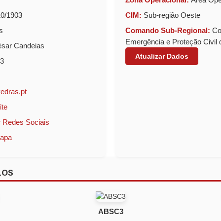
0/1903
CIM:
Sub-região Oeste
s
Comando Sub-Regional:
Co
Emergência e Proteção Civil
sar Candeias
Atualizar Dados
3
edras.pt
ite
 Redes Sociais
Mapa
LOS
ABSC3