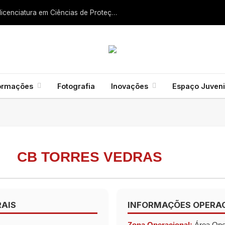
Liga dos Bombeiros quer fazer nascer licenciatura em Ciências de Proteção Civil e Bombeiros
ormações
Fotografia
Inovações
Espaço Juveni
CB TORRES VEDRAS
AIS
INFORMAÇÕES OPERA
Zona Operacional:
Área Oper