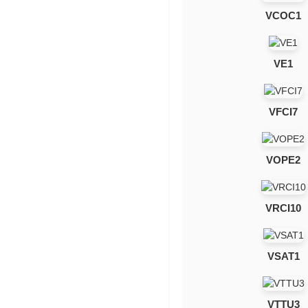
VCOC1
VE1
VFCI7
VOPE2
VRCI10
VSAT1
VTTU3