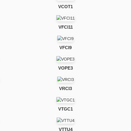
VCOT1
VFCI11
VFCI9
VOPE3
VRCI3
VTGC1
VTTU4