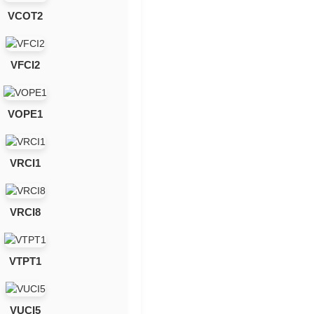
VCOT2
VFCI2
VOPE1
VRCI1
VRCI8
VTPT1
VUCI5