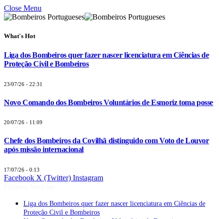
Close Menu
What's Hot
Liga dos Bombeiros quer fazer nascer licenciatura em Ciências de
Proteção Civil e Bombeiros
23/07/26 - 22:31
Novo Comando dos Bombeiros Voluntários de Esmoriz toma posse
20/07/26 - 11:09
Chefe dos Bombeiros da Covilhã distinguido com Voto de Louvor
após missão internacional
17/07/26 - 0:13
Facebook
X (Twitter)
Instagram
Últimas Notícias
Liga dos Bombeiros quer fazer nascer licenciatura em Ciências de
Proteção Civil e Bombeiros