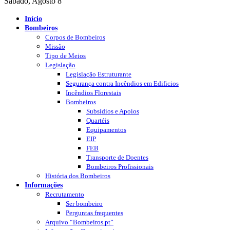
Sábado, Agosto 8
Início
Bombeiros
Corpos de Bombeiros
Missão
Tipo de Meios
Legislação
Legislação Estruturante
Segurança contra Incêndios em Edificios
Incêndios Florestais
Bombeiros
Subsídios e Apoios
Quartéis
Equipamentos
EIP
FEB
Transporte de Doentes
Bombeiros Profissionais
História dos Bombeiros
Informações
Recrutamento
Ser bombeiro
Perguntas frequentes
Arquivo “Bombeiros.pt”