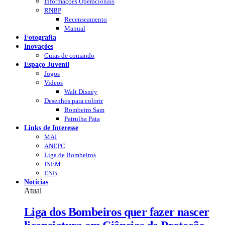
Informações Operacionais
RNBP
Recenseamento
Manual
Fotografia
Inovações
Guias de comando
Espaço Juvenil
Jogos
Videos
Walt Disney
Desenhos para colorir
Bombeiro Sam
Patrulha Pata
Links de Interesse
MAI
ANEPC
Liga de Bombeiros
INEM
ENB
Notícias
Atual
Liga dos Bombeiros quer fazer nascer