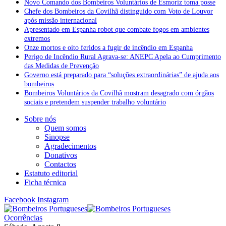
Novo Comando dos Bombeiros Voluntários de Esmoriz toma posse
Chefe dos Bombeiros da Covilhã distinguido com Voto de Louvor
após missão internacional
Apresentado em Espanha robot que combate fogos em ambientes
extremos
Onze mortos e oito feridos a fugir de incêndio em Espanha
Perigo de Incêndio Rural Agrava-se: ANEPC Apela ao Cumprimento
das Medidas de Prevenção
Governo está preparado para “soluções extraordinárias” de ajuda aos
bombeiros
Bombeiros Voluntários da Covilhã mostram desagrado com órgãos
sociais e pretendem suspender trabalho voluntário
Sobre nós
Quem somos
Sinopse
Agradecimentos
Donativos
Contactos
Estatuto editorial
Ficha técnica
Facebook
Instagram
Ocorrências