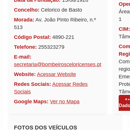
Data da Fundação:
15/08/1926
Oper
Concelho:
Celorico de Basto
Área
1
Morada:
Av. João Pinto Ribeiro, n.º
513
CIM:
Tâm
Código Postal:
4890-221
Com
Telefone:
255323279
Regi
E-mail:
Com
secretaria@bombeirosceloricenses.pt
regi
Website:
Acessar Website
Emer
Redes Sociais:
Acessar Redes
Prot
Sociais
Tâm
At
Google Maps:
Ver no Mapa
Dad
FOTOS DOS VEÍCULOS