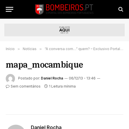
Início
»
Notícias
»
“À conversa com…” quem? – Exclusivo Portal Bombeiros.pt
mapa_mocambique
Postado por:
Daniel Rocha
06/12/13 - 13:46
Sem comentários
1 Leitura mínima
Daniel Rocha