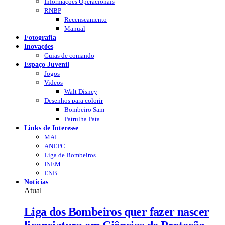
Informações Operacionais
RNBP
Recenseamento
Manual
Fotografia
Inovações
Guias de comando
Espaço Juvenil
Jogos
Videos
Walt Disney
Desenhos para colorir
Bombeiro Sam
Patrulha Pata
Links de Interesse
MAI
ANEPC
Liga de Bombeiros
INEM
ENB
Notícias
Atual
Liga dos Bombeiros quer fazer nascer