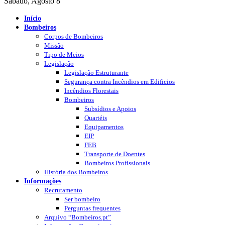
Sábado, Agosto 8
Início
Bombeiros
Corpos de Bombeiros
Missão
Tipo de Meios
Legislação
Legislação Estruturante
Segurança contra Incêndios em Edificios
Incêndios Florestais
Bombeiros
Subsídios e Apoios
Quartéis
Equipamentos
EIP
FEB
Transporte de Doentes
Bombeiros Profissionais
História dos Bombeiros
Informações
Recrutamento
Ser bombeiro
Perguntas frequentes
Arquivo “Bombeiros.pt”