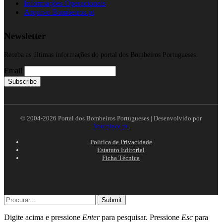
Informações Operacionais
Arquivo Bombeiros.pt
Newsletter
Receba as últimas informações do portal dos Bombeiros Portugueses.
Email
© 2004-2026 Portal dos Bombeiros Portugueses | Desenvolvido por
Yourplace.pt
.
Política de Privacidade
Estatuto Editorial
Ficha Técnica
Submit
Digite acima e pressione
Enter
para pesquisar. Pressione
Esc
para