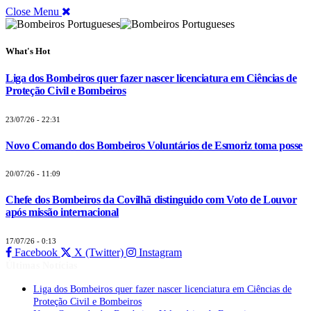
Close Menu
What's Hot
Liga dos Bombeiros quer fazer nascer licenciatura em Ciências de
Proteção Civil e Bombeiros
23/07/26 - 22:31
Novo Comando dos Bombeiros Voluntários de Esmoriz toma posse
20/07/26 - 11:09
Chefe dos Bombeiros da Covilhã distinguido com Voto de Louvor
após missão internacional
17/07/26 - 0:13
Facebook
X (Twitter)
Instagram
Últimas Notícias
Liga dos Bombeiros quer fazer nascer licenciatura em Ciências de
Proteção Civil e Bombeiros