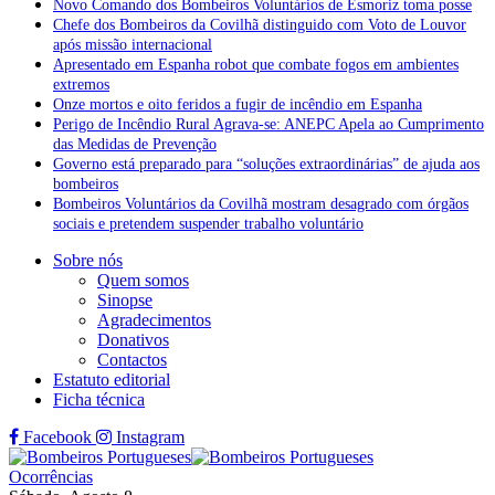
Novo Comando dos Bombeiros Voluntários de Esmoriz toma posse
Chefe dos Bombeiros da Covilhã distinguido com Voto de Louvor
após missão internacional
Apresentado em Espanha robot que combate fogos em ambientes
extremos
Onze mortos e oito feridos a fugir de incêndio em Espanha
Perigo de Incêndio Rural Agrava-se: ANEPC Apela ao Cumprimento
das Medidas de Prevenção
Governo está preparado para “soluções extraordinárias” de ajuda aos
bombeiros
Bombeiros Voluntários da Covilhã mostram desagrado com órgãos
sociais e pretendem suspender trabalho voluntário
Sobre nós
Quem somos
Sinopse
Agradecimentos
Donativos
Contactos
Estatuto editorial
Ficha técnica
Facebook
Instagram
Ocorrências