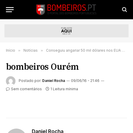
Início
»
Notícias
»
Conseguiu angariar 50 mil dólares nos EUA para bombeiros em Portugal
bombeiros Ourém
Postado por:
Daniel Rocha
09/06/16 - 21:46
Sem comentários
1 Leitura mínima
Daniel Rocha