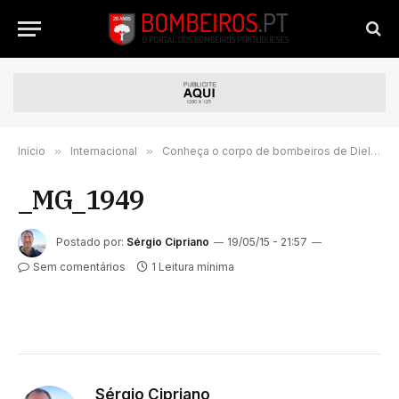
Início
»
Internacional
»
Conheça o corpo de bombeiros de Dielsdorf, na Suíça.
_MG_1949
Postado por:
Sérgio Cipriano
19/05/15 - 21:57
Sem comentários
1 Leitura mínima
Sérgio Cipriano