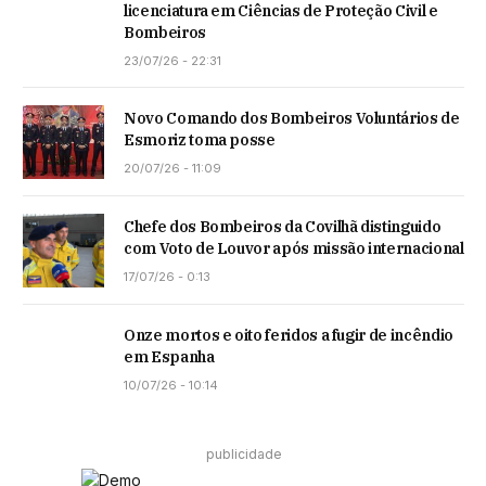
licenciatura em Ciências de Proteção Civil e
Bombeiros
23/07/26 - 22:31
Novo Comando dos Bombeiros Voluntários de
Esmoriz toma posse
20/07/26 - 11:09
Chefe dos Bombeiros da Covilhã distinguido
com Voto de Louvor após missão internacional
17/07/26 - 0:13
Onze mortos e oito feridos a fugir de incêndio
em Espanha
10/07/26 - 10:14
publicidade