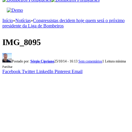
Início
»
Notícias
»
Congressistas decidem hoje quem será o próximo
presidente da Liga de Bombeiros
IMG_8095
Postado por:
Sérgio Cipriano
25/10/14 - 16:13
Sem comentários
1 Leitura mínima
Partilhar
Facebook
Twitter
LinkedIn
Pinterest
Email