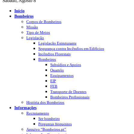
Sábado, Agosto 8
Início
Bombeiros
Corpos de Bombeiros
Missão
Tipo de Meios
Legislação
Legislação Estruturante
Segurança contra Incêndios em Edificios
Incêndios Florestais
Bombeiros
Subsídios e Apoios
Quartéis
Equipamentos
EIP
FEB
Transporte de Doentes
Bombeiros Profissionais
História dos Bombeiros
Informações
Recrutamento
Ser bombeiro
Perguntas frequentes
Arquivo “Bombeiros.pt”