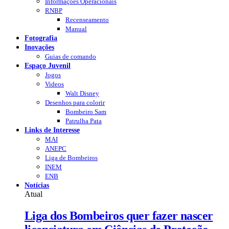
Informações Operacionais
RNBP
Recenseamento
Manual
Fotografia
Inovações
Guias de comando
Espaço Juvenil
Jogos
Videos
Walt Disney
Desenhos para colorir
Bombeiro Sam
Patrulha Pata
Links de Interesse
MAI
ANEPC
Liga de Bombeiros
INEM
ENB
Notícias
Atual
Liga dos Bombeiros quer fazer nascer