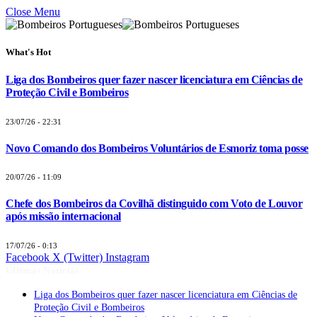
Close Menu
What's Hot
Liga dos Bombeiros quer fazer nascer licenciatura em Ciências de
Proteção Civil e Bombeiros
23/07/26 - 22:31
Novo Comando dos Bombeiros Voluntários de Esmoriz toma posse
20/07/26 - 11:09
Chefe dos Bombeiros da Covilhã distinguido com Voto de Louvor
após missão internacional
17/07/26 - 0:13
Facebook
X (Twitter)
Instagram
Últimas Notícias
Liga dos Bombeiros quer fazer nascer licenciatura em Ciências de
Proteção Civil e Bombeiros