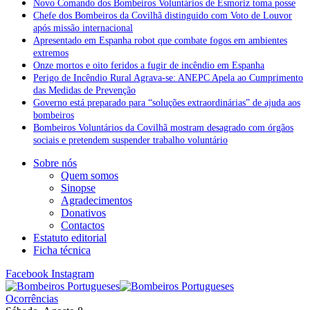
Novo Comando dos Bombeiros Voluntários de Esmoriz toma posse
Chefe dos Bombeiros da Covilhã distinguido com Voto de Louvor
após missão internacional
Apresentado em Espanha robot que combate fogos em ambientes
extremos
Onze mortos e oito feridos a fugir de incêndio em Espanha
Perigo de Incêndio Rural Agrava-se: ANEPC Apela ao Cumprimento
das Medidas de Prevenção
Governo está preparado para “soluções extraordinárias” de ajuda aos
bombeiros
Bombeiros Voluntários da Covilhã mostram desagrado com órgãos
sociais e pretendem suspender trabalho voluntário
Sobre nós
Quem somos
Sinopse
Agradecimentos
Donativos
Contactos
Estatuto editorial
Ficha técnica
Facebook
Instagram
Ocorrências