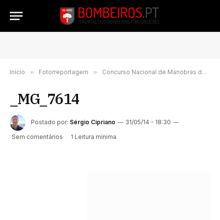
Início
»
Fotorreportagem
»
Concurso Nacional de Manobras decorre este fim-de-semana em Amora-Seixal
_MG_7614
Postado por:
Sérgio Cipriano
31/05/14 - 18:30
Sem comentários
1 Leitura mínima