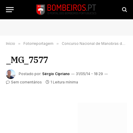
Início
»
Fotorreportagem
»
Concurso Nacional de Manobras decorre este fim-de-semana em Amora-Seixal
_MG_7577
Postado por:
Sérgio Cipriano
31/05/14 - 18:29
Sem comentários
1 Leitura mínima