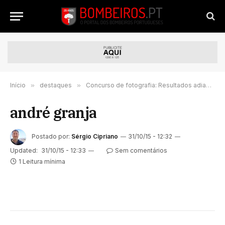
Início
»
destaques
»
Concurso de fotografia: Resultados adiados devido ao elevado número de participantes
andré granja
Postado por:
Sérgio Cipriano
31/10/15 - 12:32
Updated:
31/10/15 - 12:33
Sem comentários
1 Leitura mínima