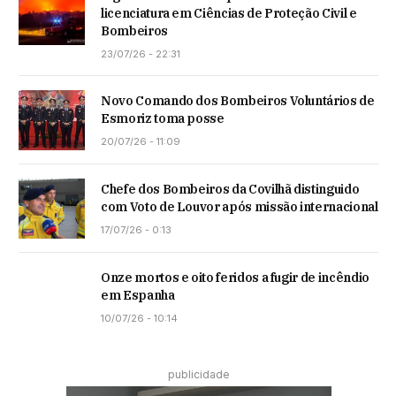
licenciatura em Ciências de Proteção Civil e
Bombeiros
23/07/26 - 22:31
Novo Comando dos Bombeiros Voluntários de
Esmoriz toma posse
20/07/26 - 11:09
Chefe dos Bombeiros da Covilhã distinguido
com Voto de Louvor após missão internacional
17/07/26 - 0:13
Onze mortos e oito feridos a fugir de incêndio
em Espanha
10/07/26 - 10:14
publicidade