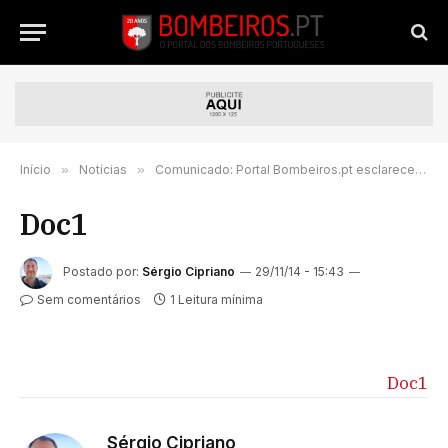
Início
»
Notícias
»
Comunicado: Portal Bombeiros.pt esclarece Liga de Bombeiros Portugueses
Doc1
Postado por:
Sérgio Cipriano
29/11/14 - 15:43
Sem comentários
1 Leitura mínima
Doc1
Sérgio Cipriano